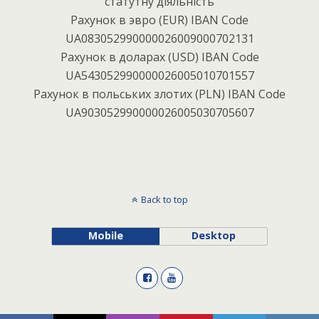
статутну діяльність
Рахунок в эвро (EUR) IBAN Code
UA083052990000026009000702131
Рахунок в доларах (USD) IBAN Code
UA543052990000026005010701557
Рахунок в польських злотих (PLN) IBAN Code
UA903052990000026005030705607
Back to top
Mobile
Desktop