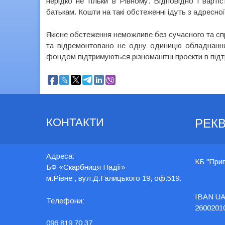
нерідко не тільки в Рівному. Відповідно і варт
батькам. Кошти на такі обстеженні ідуть з адресно
Якісне обстеження неможливе без сучасного та с
та відремонтовано не одну одиницю обладнання
фондом підтримуються різноманітні проекти в підт
КОНТАКТИ
РЕКВ
Адреса:
КБ "При
БФ «Скарбниця Надії»
м.Рівне , вул.Д.Галицького 19, оф.519.
IBAN UA
Телефони:
2600201
096 819 70 37