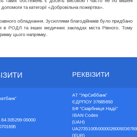
ість таких обстежень є досить високою і часто не по кишені
ї допомоги та категорії «Добровільна пожертва».
правного обладнання. Зусиллями благодійників було придбано
 в РОДЛ та інших медичних закладах міста Рівного. Тому
римку цього напрямку.
РЕКВІЗИТИ
ІЗИТИ
АТ “УкрСиббанк”
ватбанк”
ЄДРПОУ 37685693
БФ “Скарбниця Надії”
IBAN Codes
 84 305299 00000
(UAH)
0701895
UA273510050000026009336789
(EUR)