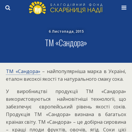
6 Листопада, 2015
ТМ «Сандора»
ТМ «Сандора»
– найпопулярніша марка в Україні,
еталон високої якості та натурального смаку сока.
У виробництві продукції ТМ «Сандора»
використовуються найновітніші технології, що
забезпечує європейський рівень якості соків.
Продукція ТМ «Сандора» визнана в багатьох
країнах світу. ТМ «Сандора» – це добірна сировина
– кращі плоди фруктів, овочів, ягід. Соки цієї