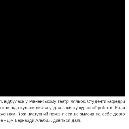
я, відбулась у Рівненському театрі ляльок. Студенти кафедри
тетів підготували виставу для захисту курсової роботи. Коли
аженням. Тож наступний показ п’єси не змусив на себе довго
ме «Дім Бернарди Альби», дивіться далі.