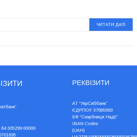
ЧИТАТИ ДАЛІ
РЕКВІЗИТИ
ІЗИТИ
АТ “УкрСиббанк”
ватбанк”
ЄДРПОУ 37685693
БФ “Скарбниця Надії”
IBAN Codes
 84 305299 00000
(UAH)
0701895
UA273510050000026009336789