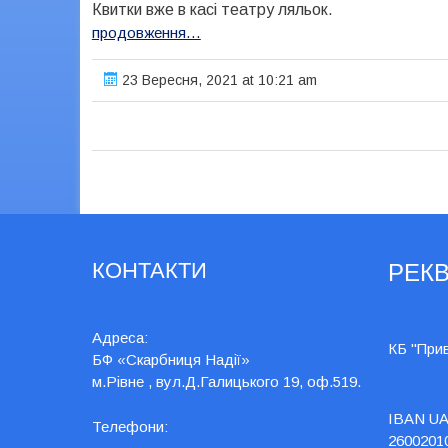
Квитки вже в касі театру ляльок.
Є
продовження…
історії,
які
23 Вересня, 2021 at 10:21 am
рвуть
серце
КОНТАКТИ
РЕКВ
Адреса:
КБ "При
БФ «Скарбниця Надії»
м.Рівне , вул.Д.Галицького 19, оф.519.
IBAN UA
Телефони:
2600201