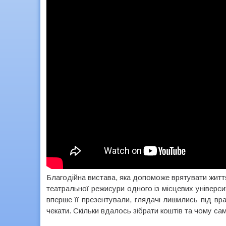
Благодійна вистава, яка допоможе врятувати житт
театральної режисури одного із місцевих універси
вперше її презентували, глядачі лишились під вр
чекати. Скільки вдалось зібрати коштів та чому са