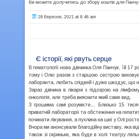
Ви можете долучитись до збору коштів для Панчу
28 Вересня, 2021 at 8:46 am
Є історії, які рвуть серце
В гематології нова дівчинка Оля Панчук. Їй 17 
тому і Олю разом з старшою сестрою виховує 
лаборанта, любить спідвей і дуже шкодує, що н
Зараз дівчина в лікарні з підозрою на лімфом
онкологія, але треба вияснити який саме вид.
З грошима самі розумієте… Близько 15 тисяч
приватній лабораторії та обстеження на гепатити
починати лікування, а пухлина на шиї у Олі рост
Вчора ми анонсували благодійну виставу, яка від
також зі скриньки, яка буде в холі театру лял