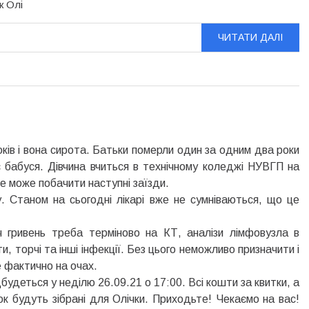
к Олі
ЧИТАТИ ДАЛІ
років і вона сирота. Батьки померли один за одним два роки
бабуся. Дівчина вчиться в технічному коледжі НУВГП на
е може побачити наступні заїзди.
у. Станом на сьогодні лікарі вже не сумніваються, що це
 гривень треба терміново на КТ, аналізи лімфовузла в
, торчі та інші інфекції. Без цього неможливо призначити і
е фактично на очах.
будеться у неділю 26.09.21 о 17:00. Всі кошти за квитки, а
ьок будуть зібрані для Олічки. Приходьте! Чекаємо на вас!