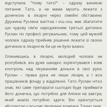
відступила. “Чому тато?” – одразу виникає
питання. Тато, а не мама мусить лежати з
донечкою в лікарні через сімейні обставини.
Дружина Руслана вагітна і ось-ось має збагатити
цю чудову сім’ю народженням третьої дитинки.
Руслан по професії рятувальник, тому цей мужній
чоловік одразу прийняв рішення лежати зі своєю
дитиною в лікарні як би це не було важко.
Опинившись в лікарні, молодий чоловік не
розгубився, він дуже швидко зорієнтувався і взяв
контроль над лікуванням доньки в свої руки.
Руслан – права рука не лише лікаря, а і всіх
працівників фонду у відділенні. Тато Руслан чітко
знає, які саме препарати сьогодні буде приймати
його донечка, що потрібно для Алінки на завтра,
який аналіз потрібно здати. Він орієнтується
абсолютно у всьому лікуванні донечки. Точно знає,