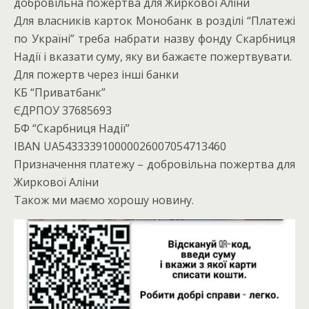
добровільна пожертва для Жиркової Аліни
Для власників карток Монобанк в розділі “Платежі
по Україні” треба набрати назву фонду Скарбниця
Надії і вказати суму, яку ви бажаєте пожертвувати.
Для пожертв через інші банки
КБ “Приватбанк”
ЄДРПОУ 37685693
БФ “Скарбниця Надії”
IBAN UA543333910000026007054713460
Призначення платежу – добровільна пожертва для
Жиркової Аліни
Також ми маємо хорошу новину.