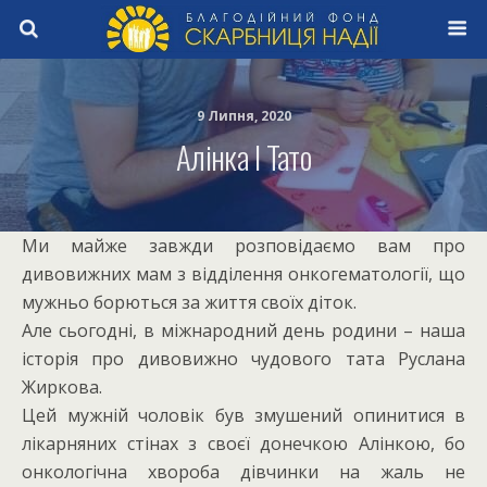
9 Липня, 2020
Алінка І Тато
Ми майже завжди розповідаємо вам про
дивовижних мам з відділення онкогематології, що
мужньо борються за життя своїх діток.
Але сьогодні, в міжнародний день родини – наша
історія про дивовижно чудового тата Руслана
Жиркова.
Цей мужній чоловік був змушений опинитися в
лікарняних стінах з своєї донечкою Алінкою, бо
онкологічна хвороба дівчинки на жаль не