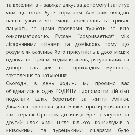
та веселим, він завжди дякує за допомогу і запитує
чим ще може бути корисним. Але нам складно
навіть уявити які емоції хвилювань та тривог
панують за цими проявами турботи за всю
онкогематологію. Руслан “розривається” між
лікарняними стінами та домівкою, тому що
розуміє як важлива його присутність в двох місцях
одночасно. Цей молодий красень, рятувальник та
донор став для нас прикладом мужності,
захоплення та натхнення!
Сьогодні, в день родини ми просимо вас
об’єднатись в одну РОДИНУ і допомогти цій сім’ї
подолати шлях боротьби за життя Алінки.
Дівчинка пройшла два блоки протирецидивної
хіміотерапії. Організм дитини добре зреагував на
другий блок хімії. Після кількох консиліумів з
київськими та турецькими лікарями було