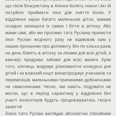
що після Вінкристину в Алінки болять ніжки і які їй
потрібно приймати ліки для зняття болю. У
відділенні зараз багато маленьких діток, мамам
складно залишати їх самих і бігти в аптеку. Або
мами самі, або ми просимо тата Руслана принести
ліки. Руслан жодного разу не відмовив нам у
наших проханнях про допомогу. Він по кілька разів
на день біжить в аптеку за ліками для всіх дітей, а
ввечері придумує забави для всієї малечі. Крім
того, хлопець видумує різноманітні конкурси для
дітей і за власний кошт винагороджує учасників та
переможців маленькими приємними дрібничками
чи смаколиками. Чесно, ми навіть подумати не
могли, що в період карантину у відділенні без
участі волонтерів будуть продовжуватись творчі
заняття!
Зовні тато Руслан виглядає абсолютно спокійним