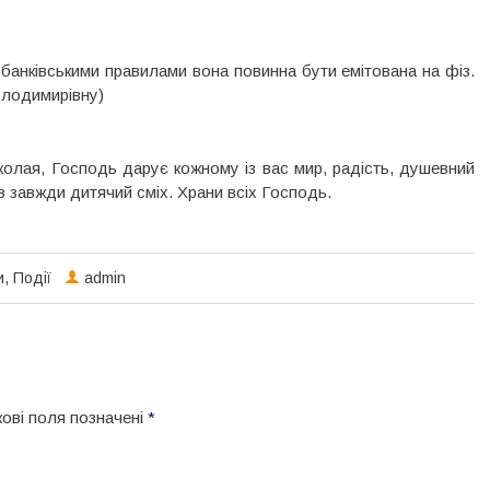
 банківськими правилами вона повинна бути емітована на фіз.
олодимирівну)
колая, Господь дарує кожному із вас мир, радість, душевний
в завжди дитячий сміх. Храни всіх Господь.
и
,
Події
admin
кові поля позначені
*