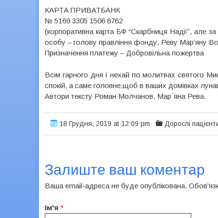
КАРТА ПРИВАТБАНК
№ 5169 3305 1506 8762
(корпоративна карта БФ “Скарбниця Надії”, але за
особу – голову правління фонду, Реву Мар’яну В
Призначення платежу – Добровільна пожертва
Всім гарного дня і нехай по молитвах святого Ми
спокій, а саме головне,щоб в ваших домівках луна
Автори тексту Роман Молчанов, Мар`яна Рева.
18 Грудня, 2019 at 12:09 pm
Дорослі пацієнт
Залиште ваш коментар
Ваша email-адреса не буде опублікована. Обов'яз
Ім'я
*