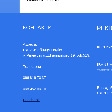
КОНТАКТИ
РЕКВ
Адреса:
КБ "При
БФ «Скарбниця Надії»
м.Рівне , вул.Д.Галицького 19, оф.519.
IBAN UA
Телефони:
2600201
096 819 70 37
Благоді
098 452 69 16
ЄДРПОУ
Facebook