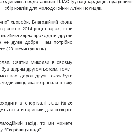
годійників, представників ПЛАСТу, нацгвардійців, працівників
у – збір коштів для молодої жінки Аліни Полицяк.
гічної хвороби. Благодійний фонд
терапію в 2014 році і зараз, коли
ти. Жінка зараз проходить другий
бе не дуже добре. Нам потрібно
с (23 тисячі гривень).
олая. Святий Миколай в своєму
н був щирим другом Божим, тому і
 і вас, дорогі друзі, також бути
одій жінці, яка потрапила в таку
проходити в спортзалі ЗОШ №26
дуть стояти скриньки для пожертв
лагодійний захід, то Ви можете
у “Скарбниця надії”