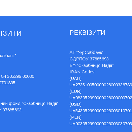
РЕКВІЗИТИ
ІЗИТИ
АТ “УкрСиббанк”
ватбанк”
ЄДРПОУ 37685693
БФ “Скарбниця Надії”
IBAN Codes
 84 305299 00000
(UAH)
0701895
UA273510050000026009336789
(EUR)
UA083052990000026009000702
йний фонд “Скарбниця Надії”
(USD)
 37685693
UA543052990000026005010701
(PLN)
UA903052990000026005030705