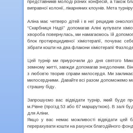
представників молоді різних конфесій, а також бла
виправної колонії, лікарняних клоунів. Мета турнір
Аліна має четверо дітей і в неї рецидив онколо
“Скарбниця Надії” допомагав Аліні купувати хіміо
хвороба повернулась, ми намагаємось їй допомог
блок протирецидивної хіміотерапії, почуває се
зібрати кошти на два флакони хіміотерапії Фазлодек
Цей турнір ми приурочили до дня святого Мик
земному житті, завжди допомагав знедоленим. Ві
з любов’ю творив справи милосердя. Ми закликаємо
милосердними. Давайте всі разом допоможемо мол
страшну біду.
Запрошуємо вас відвідати турнір, який буде 
м.Рівне (проїзд 53 або 67 маршруткою). В залі бу
для Аліни.
Якщо у вас немає можливості відвідати цей б
перерахувати кошти на рахунок благодійного фонд