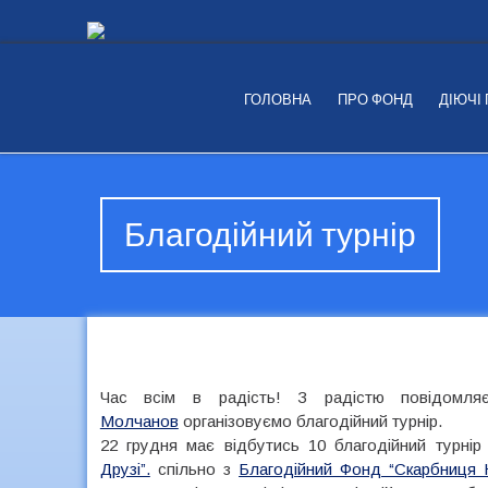
ГОЛОВНА
ПРО ФОНД
ДІЮЧІ
Благодійний турнір
Час всім в радість! З радістю повідом
Молчанов
організовуємо благодійний турнір.
22 грудня має відбутись 10 благодійний турнір
Друзі”.
спільно з
Благодійний Фонд “Скарбниця Н