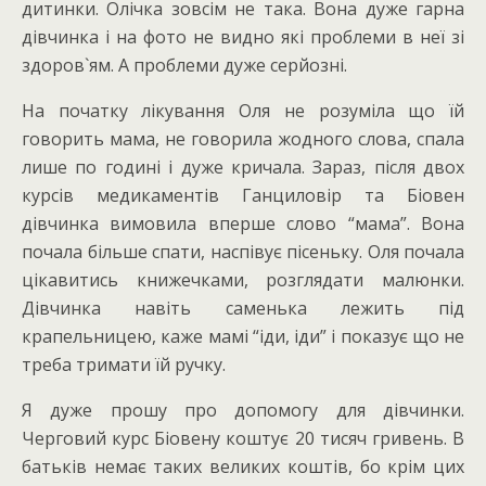
дитинки. Олічка зовсім не така. Вона дуже гарна
дівчинка і на фото не видно які проблеми в неї зі
здоров`ям. А проблеми дуже серйозні.
На початку лікування Оля не розуміла що їй
говорить мама, не говорила жодного слова, спала
лише по годині і дуже кричала. Зараз, після двох
курсів медикаментів Ганциловір та Біовен
дівчинка вимовила вперше слово “мама”. Вона
почала більше спати, наспівує пісеньку. Оля почала
цікавитись книжечками, розглядати малюнки.
Дівчинка навіть саменька лежить під
крапельницею, каже мамі “іди, іди” і показує що не
треба тримати їй ручку.
Я дуже прошу про допомогу для дівчинки.
Черговий курс Біовену коштує 20 тисяч гривень. В
батьків немає таких великих коштів, бо крім цих