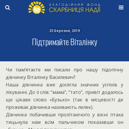
25 Березня, 2019
Підтримайте Віталінку
Чи пам’ятаєте ми писали про нашу підопічну
дівчинку Віталінку Василевич?
Наша дівчинка вже досягла значних успіхів у
лікуванні. До її слів: “мама”, “тато”, привіт додалось
ще цікаве слово «Бузько» (так в місцевості де
проживає дівчинка називають лелек).
Дівчинка побачивши пролітаючого у вікні птаха
тицьнула нам всім пальчиком показавши он