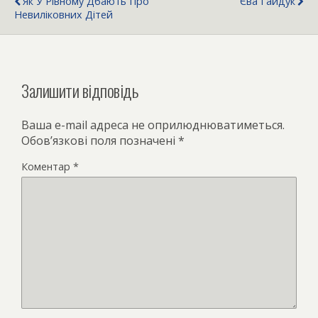
Як У Рівному Дбають Про
Єва Гайдук
Невиліковних Дітей
Залишити відповідь
Ваша e-mail адреса не оприлюднюватиметься.
Обов’язкові поля позначені
*
Коментар
*