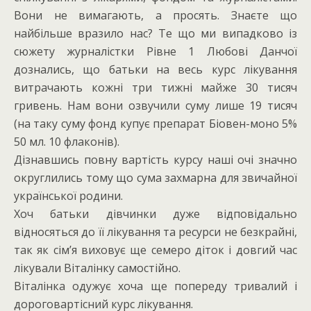
Вони не вимагають, а просять. Знаєте що
найбільше вразило нас? Те що ми випадково із
сюжету журналістки Рівне 1 Любові Данчої
дознались, що батьки на весь курс лікування
витрачають кожні три тижні майже 30 тисяч
гривень. Нам вони озвучили суму лише 19 тисяч
(на таку суму фонд купує препарат Біовен-моно 5%
50 мл. 10 флаконів).
Дізнавшись повну вартість курсу наші очі значно
округлились тому що сума захмарна для звичайної
української родини.
Хоч батьки дівчинки дуже відповідально
відносяться до її лікування та ресурси не безкрайні,
так як сім’я виховує ще семеро діток і довгий час
лікували Віталінку самостійно.
Віталінка одужує хоча ще попереду тривалий і
дороговартісний курс лікування.