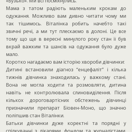
«Бузько». Ми всі посміхнулись.
Мама з татом радіють маленьким крокам до
одужання. Можливо вам дивно читати чому ми
так тішимось. Віталінка робить начебто такі
звичні речі, а ми тут плескаємо в долоні. Це все
тому що ще в вересні минулого року стан її був
вкрай важким та шансів на одужання було дуже
мало.
Коротко нагадаємо вам історію хвороби дівчинки:
Дитині встановили діагноз “енцефаліт” і кілька
тижнів дівчинка знаходилась у важкому стані.
Вона не могла ходити та розмовляти, дитина
навіть не контролювала слиновиділення. Після
кількох дороговартісних обстежень дівчинці
призначили препарат Біовен-Моно, що значно
поліпшив стан Віталінки.
Батьки дівчинки дуже коректні та порядні у
спілкуванні з лікарями, фондом та журналістами.