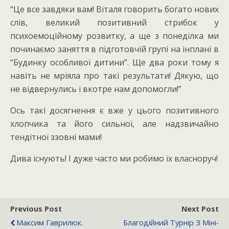
“Це все завдяки вам! Віталя говорить богато нових
слів, великий позитивний стрибок у
психоемоційному розвитку, а ще з понеділка ми
починаємо заняття в підготовчій групі на інплані в
“Будинку особливої дитини”. Ще два роки тому я
навіть не мріяла про такі результати! Дякую, що
не відвернулись і вкотре нам допомогли!”
Ось такі досягнення є вже у цього позитивного
хлопчика та його сильної, але надзвичайно
тендітної ззовні мами!
Дива існують! І дуже часто ми робимо їх власноруч!
Previous Post
Next Post
Максим Гаврилюк.
Благодійний Турнір З Міні-