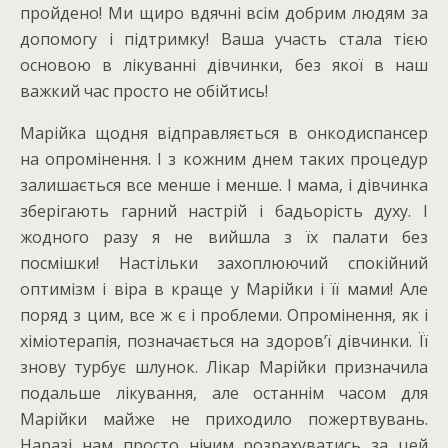
пройдено! Ми щиро вдячні всім добрим людям за
допомогу і підтримку! Ваша участь стала тією
основою в лікуванні дівчинки, без якої в наш
важкий час просто не обійтись!
Марійка щодня відправляється в онкодиспансер
на опромінення. І з кожним днем таких процедур
залишається все менше і менше. І мама, і дівчинка
зберігають гарний настрій і бадьорість духу. І
жодного разу я не вийшла з їх палати без
посмішки! Настільки захоплюючий спокійний
оптимізм і віра в краще у Марійки і її мами! Але
поряд з цим, все ж є і проблеми. Опромінення, як і
хіміотерапія, позначається на здоров’ї дівчинки. Її
знову турбує шлунок. Лікар Марійки призначила
подальше лікування, але останнім часом для
Марійки майже не приходило пожертвувань.
Наразі нам просто нічим розрахуватись за цей