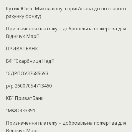
Кутик Юлію Миколаївну, і прив’язана до поточного
рахунку фонду)
Призначення платежу – добровільна пожертва для
Віднічук Марії
ПРИВАТБАНК
БФ “Скарбниця Надії
“ЄДРПОУ37685693
р/р 26007054713460
КБ” ПриватБанк
“МФО333391
Призначення платежу – добровільна пожертва для
Віднічук Марії