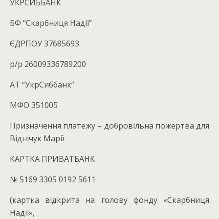
УКРСИББАНК
БФ “Скарбниця Надії”
ЄДРПОУ 37685693
р/р 26009336789200
АТ “УкрСиббанк”
МФО 351005
Призначення платежу – добровільна пожертва для
Віднічук Марії
КАРТКА ПРИВАТБАНК
№ 5169 3305 0192 5611
(картка відкрита на голову фонду «Скарбниця
Надії»,