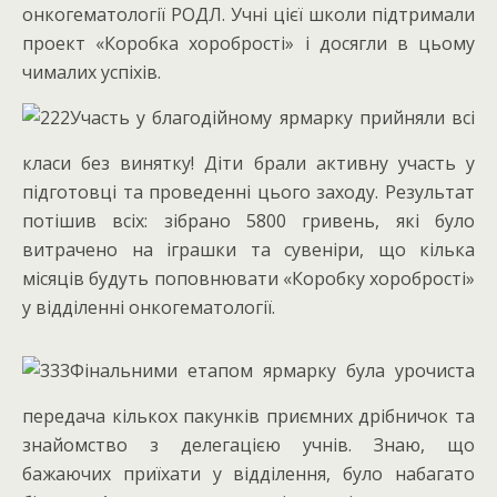
онкогематології РОДЛ. Учні цієї школи підтримали
проект «Коробка хоробрості» і досягли в цьому
чималих успіхів.
Участь у благодійному ярмарку прийняли всі
класи без винятку! Діти брали активну участь у
підготовці та проведенні цього заходу. Результат
потішив всіх: зібрано 5800 гривень, які було
витрачено на іграшки та сувеніри, що кілька
місяців будуть поповнювати «Коробку хоробрості»
у відділенні онкогематології.
Фінальними етапом ярмарку була урочиста
передача кількох пакунків приємних дрібничок та
знайомство з делегацією учнів. Знаю, що
бажаючих приїхати у відділення, було набагато