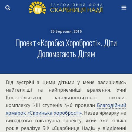
25 Березня, 2016
Проект «Коробка Хоробрості». Діти
Допомагають Дітям
Від зустрічі з цими дітьми у мене залишились
найтепліші та найприємніші враження. Учні
Костопільської загальноосвітньої школи-
комплексу І-ІІІ ступенів №6 провели
Благодійний
ярмарок «Скринька хоробрості»
. Назва ярмарку не
випадково співзвучна проекту, який вже кілька
років реалізує БФ «Скарбниця Надії» у відділенні