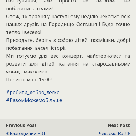
святкування, але просто не зможемо не
побачитись з вами!
Отож, 16 травня у наступному неділю чекаємо всіх
наших друзів на Городище Оствиця ! Буде точно
тепло і весело!
Приходьте, беріть з собою дітей, посмішки, добрі
побажання, веселі історії.
Ми готуємо для вас концерт, майстер-класи та
розваги для дітей, катання на стародавньому
човні, смаколики.
Починаємо о 15.00!
#робити_добро_легко
#РазомМожемоБільше
Previous Post
Next Post
Благодійний ART
Чекаємо Вас!