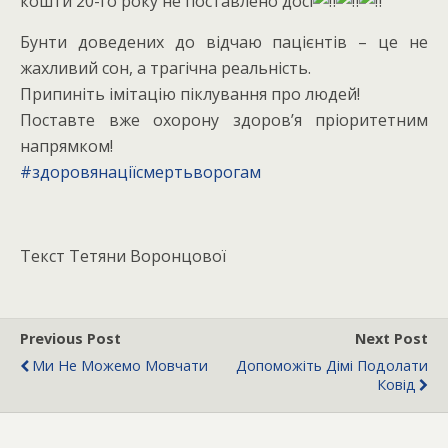
кошти 20-го року не поставлено досі
Бунти доведених до відчаю пацієнтів – це не
жахливий сон, а трагічна реальність.
Припиніть імітацію піклування про людей!
Поставте вже охорону здоров’я пріоритетним
напрямком!
#здоровянаціїсмертьворогам
Текст Тетяни Воронцової
Previous Post
Next Post
Ми Не Можемо Мовчати
Допоможіть Дімі Подолати
Ковід