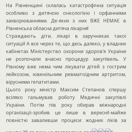
На Рівненщині склалась катастрофічна ситуація
особливо з дитячою онкологією і орфанними
захворюваннями. Де-яких з них ВЖЕ НЕМАЄ в
Рівненська обласна дитяча лікарня!
Страждають діти, лікарі в заручниках такої
ситуації! А все через те, що десь далеко, у владних
кабінетах Міністерство охорони здоров’я України
не розпочали вчасно процедур закупівель. У
Рівному вже нема чим лікувати дітей з гострим
лейкозом, ювенільним ревматоїдним артритом,
вірусними гепатитами.
Цього року міністр Максим Степанов спершу
всіляко гальмував роботу Медичні закупівлі
України. Потім пів року обирав міжнародні
організації-зробив це лише в вересні!-майже
повністю заваливши процеси: жодних ліків за