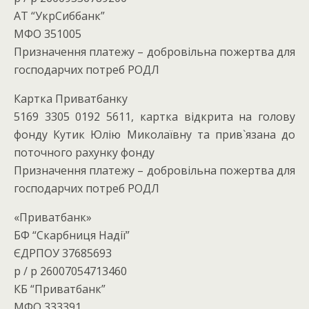
АТ “УкрСиббанк”
МФО 351005
Призначення платежу – добровільна пожертва для
господарчих потреб РОДЛ
Картка Приватбанку
5169 3305 0192 5611, картка відкрита на голову
фонду Кутик Юлію Миколаївну та прив`язана до
поточного рахунку фонду
Призначення платежу – добровільна пожертва для
господарчих потреб РОДЛ
«Приватбанк»
БФ “Скарбниця Надії”
ЄДРПОУ 37685693
р / р 26007054713460
КБ “Приватбанк”
МФО 333391