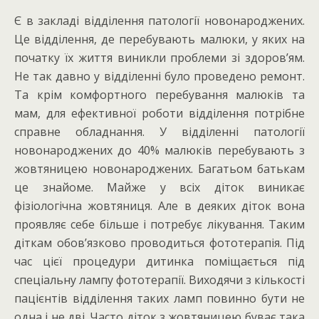
Є в закладі відділення патології новонароджених.
Це відділення, де перебувають малюки, у яких на
початку їх життя виникли проблеми зі здоров’ям.
Не так давно у відділенні було проведено ремонт.
Та крім комфортного перебування малюків та
мам, для ефективної роботи відділення потрібне
справне обладнання. У відділенні патології
новонароджених до 40% малюків перебувають з
жовтяницею новонароджених. Багатьом батькам
це знайоме. Майже у всіх діток виникає
фізіологічна жовтяниця. Але в деяких діток вона
проявляє себе більше і потребує лікування. Таким
діткам обов’язково проводиться фототерапія. Під
час цієї процедури дитинка поміщається під
спеціальну лампу фототерапії. Виходячи з кількості
пацієнтів відділення таких ламп повинно бути не
одна і не дві. Часто діток з жовтяницею буває така