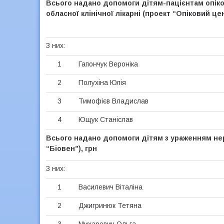
Всього надано допомоги дітям-пацієнтам опіко
обласної клінічної лікарні (проект “Опіковий цен
З них:
1
Гапончук Вероніка
2
Полухіна Юлія
3
Тимофієв Владислав
4
Ющук Станіслав
Всього надано допомоги дітям з ураженням не
“Біовен”), грн
З них:
1
Василевич Віталіна
2
Джигринюк Тетяна