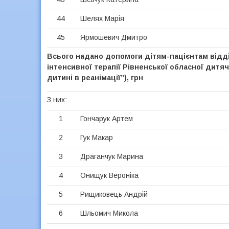
44
Шелях Марія
45
Ярмошевич Дмитро
Всього надано допомоги дітям-пацієнтам відді
інтенсивної терапії Рівненської обласної дитя
дитині в реанімації”), грн
З них:
1
Гончарук Артем
2
Гук Макар
3
Драганчук Марина
4
Онищук Вероніка
5
Рищиковець Андрій
6
Шльомич Микола