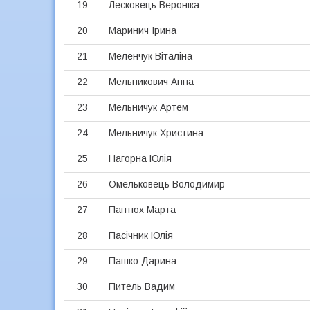
19
Лесковець Вероніка
20
Маринич Ірина
21
Меленчук Віталіна
22
Мельникович Анна
23
Мельничук Артем
24
Мельничук Христина
25
Нагорна Юлія
26
Омельковець Володимир
27
Пантюх Марта
28
Пасічник Юлія
29
Пашко Дарина
30
Питель Вадим