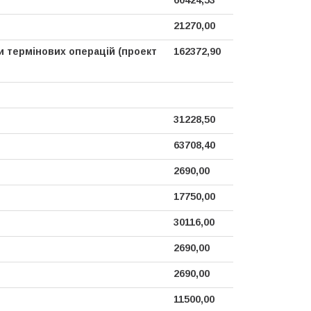
60424,53
21270,00
и термінових операцій (проект
162372,90
31228,50
63708,40
2690,00
17750,00
30116,00
2690,00
2690,00
11500,00