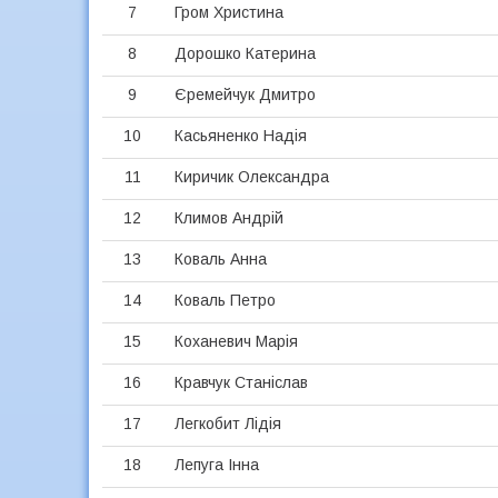
7
Гром Христина
8
Дорошко Катерина
9
Єремейчук Дмитро
10
Касьяненко Надія
11
Киричик Олександра
12
Климов Андрій
13
Коваль Анна
14
Коваль Петро
15
Коханевич Марія
16
Кравчук Станіслав
17
Легкобит Лідія
18
Лепуга Інна