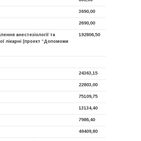
3690,00
2690,00
лення анестезіології та
192806,50
чої лікарні (проект “Допоможи
24363,15
22803,00
75109,75
13134,40
7986,40
49409,80