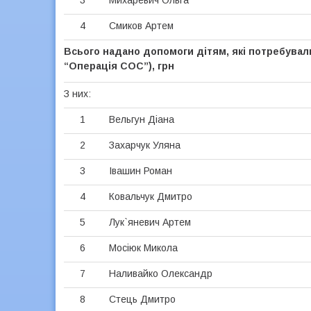
3
Михаревич Ольга
4
Смиков Артем
Всього надано допомоги дітям, які потребувал
“Операція СОС”), грн
З них:
1
Вельгун Діана
2
Захарчук Уляна
3
Івашин Роман
4
Ковальчук Дмитро
5
Лук`яневич Артем
6
Мосіюк Микола
7
Наливайко Олександр
8
Стець Дмитро