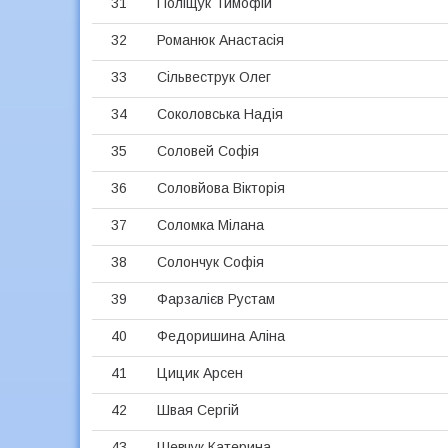
31
Поліщук Тимофій
32
Романюк Анастасія
33
Сільвеструк Олег
34
Соколовська Надія
35
Соловей Софія
36
Соловйова Вікторія
37
Соломка Мілана
38
Солончук Софія
39
Фарзалієв Рустам
40
Федоришина Аліна
41
Цицик Арсен
42
Швая Сергій
43
Шевчук Катерина