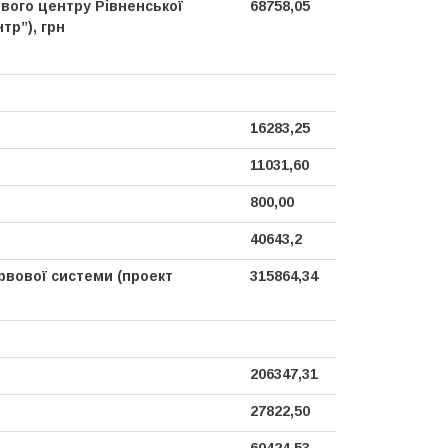
вого центру Рівненської
68758,05
тр”), грн
16283,25
11031,60
800,00
40643,2
рвової системи (проект
315864,34
206347,31
27822,50