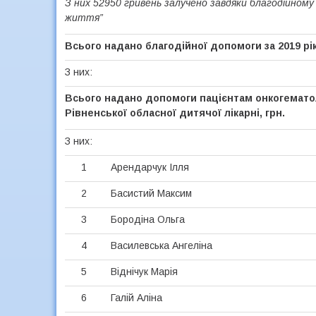
З них 52950 гривень залучено завдяки благодійному 
життя”
Всього надано благодійної допомоги за 2019 рік
З них:
Всього надано допомоги пацієнтам онкогемато
Рівненської обласної дитячої лікарні, грн.
З них:
1
Арендарчук Ілля
2
Басистий Максим
3
Бородіна Ольга
4
Василевська Ангеліна
5
Віднічук Марія
6
Галій Аліна