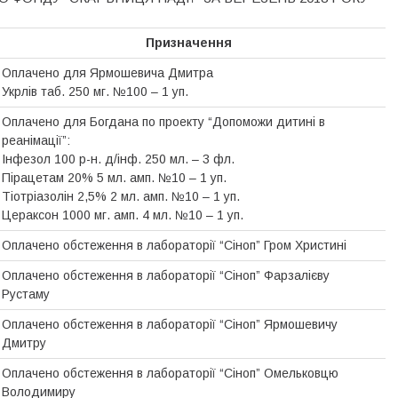
Призначення
Оплачено для Ярмошевича Дмитра
Укрлів таб. 250 мг. №100 – 1 уп.
Оплачено для Богдана по проекту “Допоможи дитині в
реанімації”:
Інфезол 100 р-н. д/інф. 250 мл. – 3 фл.
Пірацетам 20% 5 мл. амп. №10 – 1 уп.
Тіотріазолін 2,5% 2 мл. амп. №10 – 1 уп.
Цераксон 1000 мг. амп. 4 мл. №10 – 1 уп.
Оплачено обстеження в лабораторії “Сіноп” Гром Христині
Оплачено обстеження в лабораторії “Сіноп” Фарзалієву
Рустаму
Оплачено обстеження в лабораторії “Сіноп” Ярмошевичу
Дмитру
Оплачено обстеження в лабораторії “Сіноп” Омельковцю
Володимиру