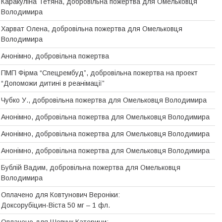
Каракуліна Тетяна, добровільна пожертва для Омельковця
Володимира
Харват Олена, добровiльна пожертва для Омельковця
Володимира
Анонімно, добровільна пожертва
ПМП Фірма “Спецрембуд”, добровільна пожертва на проект
“Допоможи дитині в реанімації”
Чубко У., добровільна пожертва для Омельковця Володимира
Анонімно, добровiльна пожертва для Омельковця Володимира
Анонімно, добровiльна пожертва для Омельковця Володимира
Анонімно, добровiльна пожертва для Омельковця Володимира
Бублій Вадим, добровiльна пожертва для Омельковця
Володимира
Оплачено для Ковтунович Вероніки:
Доксорубіцин-Віста 50 мг – 1 фл.