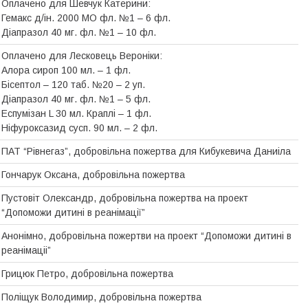
Оплачено для Шевчук Катерини:
Гемакс д/ін. 2000 МО фл. №1 – 6 фл.
Діапразол 40 мг. фл. №1 – 10 фл.
Оплачено для Лесковець Вероніки:
Алора сироп 100 мл. – 1 фл.
Бісептол – 120 таб. №20 – 2 уп.
Діапразол 40 мг. фл. №1 – 5 фл.
Еспумізан L 30 мл. Краплі – 1 фл.
Ніфуроксазид сусп. 90 мл. – 2 фл.
ПАТ “Рівнегаз”, добровільна пожертва для Кибукевича Даниіла
Гончарук Оксана, добровільна пожертва
Пустовіт Олександр, добровiльна пожертва на проект
“Допоможи дитинi в реанiмацiї”
Анонімно, добровiльна пожертви на проект “Допоможи дитинi в
реанiмацii”
Грицюк Петро, добровільна пожертва
Поліщук Володимир, добровільна пожертва