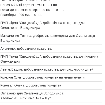
Оплачено для Шевчук Катерини:
Венозний міні-порт POLYSITE – 1 шт.
Голки до венозного порта 20 мм – 10 шт.
Реамберин 200 мл. – 4 фл.
ПМП Фірма “Спецрембуд”, добровільна пожертва для
Омельковця Володимира
Максименко Тетяна, добровільна пожертва для Омельковця
Володимира
Анонімно, добровільна пожертва
ПМП Фірма “Спецрембуд”, добровільна пожертва для Киричик
Олександри
Левчук Вадим, добровiльна пожертва для онкохворих дiтей
Краюхін Олег, добровiльна пожертва на медикаменти
Коновал Олена, добровільна пожертва
Оплачено для Омельковця Володимира:
Авелокс 400 мг/250мл. №1 – 8 уп.