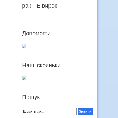
рак НЕ вирок
Допомогти
Наші скриньки
Пошук
Search
for: