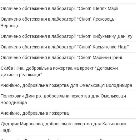
Оплачено обстеження в лабораторії “Сіноп” Шелях Марії
Оплачено обстеження в лабораторії “Сіноп” Лесковець
Вероніці
Оплачено обстеження в лабораторії “Сіноп” Кибукевичу Даніїлу
Оплачено обстеження в лабораторії “Сіноп” Касьяненко Надії
Оплачено обстеження в лабораторії “Сіноп” Маринич Ірині
Скиба Ніна, добровільна пожертва на проект “Допоможи
дитині в реанімації”
Анонімно, добровiльна пожертва для Омельковця Володимира
Полюхович Дмитро, добровiльна пожертва для Омельковця
Володимира
Анонімно, добровільна пожертва
Дударик Мирослава, добровільна пожертва для Касьяненко
Надії