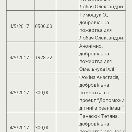
Лобач Олександри
Тимощук О.,
добровільна
4/5/2017
6500,00
пожертва для
Лобач Олександри
Анонімно,
добровiльна
4/5/2017
1978,22
пожертва для
Омельчука Iллi
Фокіна Анастасія,
добровiльна
4/5/2017
300,00
пожертва на
проект “Допоможи
дiтинi в реанiмацiї”
Панасюк Тетяна,
добровiльна
4/5/2017
300,00
пожертва для Лосiк