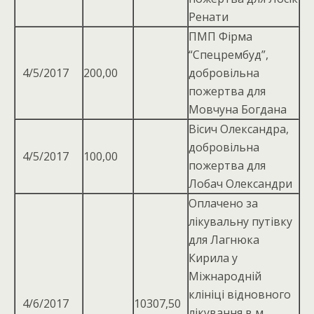
Ренати
ПМП Фірма
“Спецрембуд”,
4/5/2017
200,00
добровільна
пожертва для
Мовчуна Богдана
Вісич Олександра,
добровiльна
4/5/2017
100,00
пожертва для
Лобач Олександри
Оплачено за
лікувальну путівку
для Лагнюка
Кирила у
Міжнародній
клініці відновного
4/6/2017
10307,50
лікування в м.