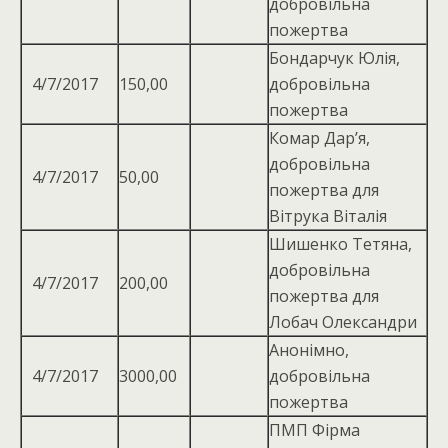
добровільна
пожертва
Бондарчук Юлія,
4/7/2017
150,00
добровільна
пожертва
Комар Дар’я,
добровiльна
4/7/2017
50,00
пожертва для
Вiтрука Вiталiя
Шишенко Тетяна,
добровiльна
4/7/2017
200,00
пожертва для
Лобач Олександри
Анонімно,
4/7/2017
3000,00
добровільна
пожертва
ПМП Фірма