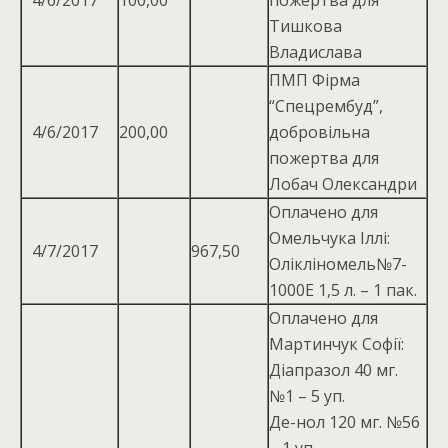
4/6/2017
100,00
пожертва для
Тишкова
Владислава
ПМП Фірма
“Спецрембуд”,
4/6/2017
200,00
добровільна
пожертва для
Лобач Олександри
Оплачено для
Омельчука Іллі:
4/7/2017
967,50
Олікліномель№7-
1000Е 1,5 л. – 1 пак.
Оплачено для
Мартинчук Софії:
Діапразол 40 мг.
№1 – 5 уп.
Де-нол 120 мг. №56