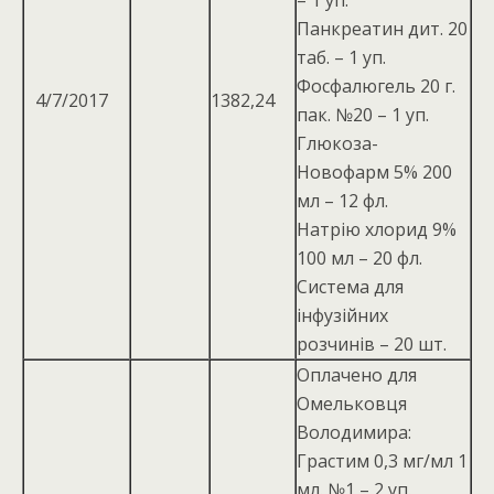
– 1 уп.
Панкреатин дит. 20
таб. – 1 уп.
Фосфалюгель 20 г.
4/7/2017
1382,24
пак. №20 – 1 уп.
Глюкоза-
Новофарм 5% 200
мл – 12 фл.
Натрію хлорид 9%
100 мл – 20 фл.
Система для
інфузійних
розчинів – 20 шт.
Оплачено для
Омельковця
Володимира:
Грастим 0,3 мг/мл 1
мл. №1 – 2 уп.