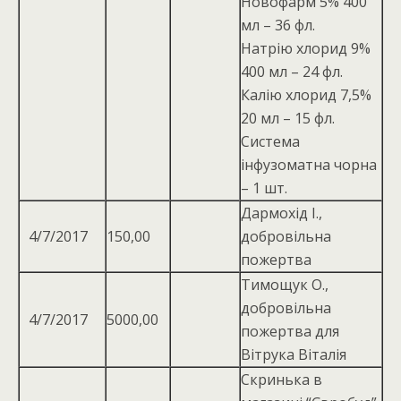
Новофарм 5% 400
мл – 36 фл.
Натрію хлорид 9%
400 мл – 24 фл.
Калію хлорид 7,5%
20 мл – 15 фл.
Система
інфузоматна чорна
– 1 шт.
Дармохід І.,
4/7/2017
150,00
добровільна
пожертва
Тимощук О.,
добровільна
4/7/2017
5000,00
пожертва для
Вітрука Віталія
Скринька в