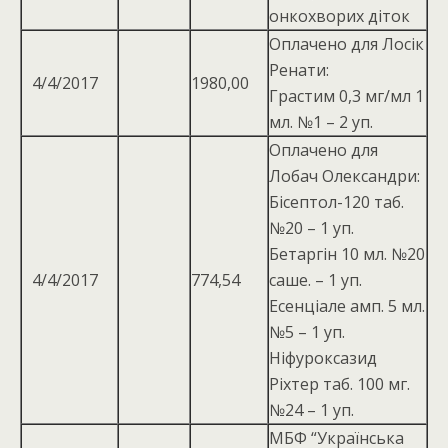
онкохворих дiток
Оплачено для Лосік
Ренати:
4/4/2017
1980,00
Грастим 0,3 мг/мл 1
мл. №1 – 2 уп.
Оплачено для
Лобач Олександри:
Бісептол-120 таб.
№20 – 1 уп.
Бетаргін 10 мл. №20
4/4/2017
774,54
саше. – 1 уп.
Есенціале амп. 5 мл.
№5 – 1 уп.
Ніфуроксазид
Ріхтер таб. 100 мг.
№24 – 1 уп.
МБФ “Українська