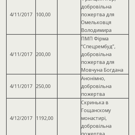
добровільна
4/11/2017
100,00
пожертва для
Омельковця
Володимира
ПМП Фірма
“Спецрембуд”,
4/11/2017
200,00
добровільна
пожертва для
Мовчуна Богдана
Анонімно,
4/11/2017
250,00
добровільна
пожертва
Скринька в
Гощанскому
4/12/2017
1192,00
монастирі,
добровільна
пожертва