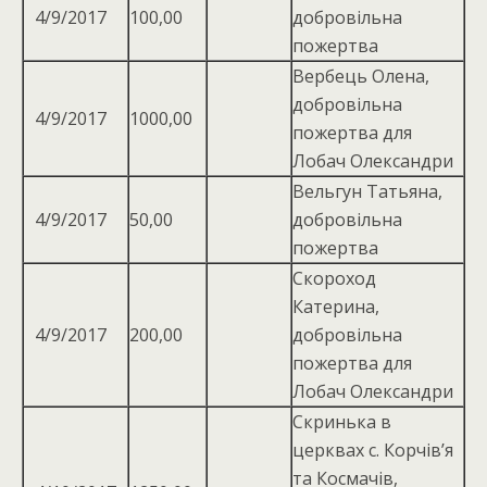
4/9/2017
100,00
добровільна
пожертва
Вербець Олена,
добровiльна
4/9/2017
1000,00
пожертва для
Лобач Олександри
Вельгун Татьяна,
4/9/2017
50,00
добровільна
пожертва
Скороход
Катерина,
4/9/2017
200,00
добровільна
пожертва для
Лобач Олександри
Скринька в
церквах с. Корчів’я
та Космачів,