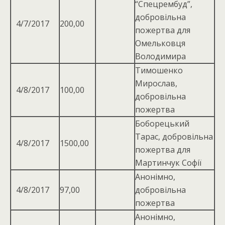
“Спецрембуд”,
добровільна
4/7/2017
200,00
пожертва для
Омельковця
Володимира
Тимошенко
Мирослав,
4/8/2017
100,00
добровільна
пожертва
Боборецький
Тарас, добровiльна
4/8/2017
1500,00
пожертва для
Мартинчук Софiї
Анонімно,
4/8/2017
97,00
добровільна
пожертва
Анонімно,