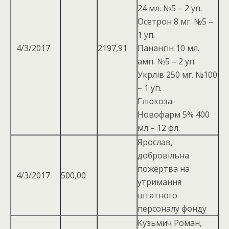
24 мл. №5 – 2 уп.
Осетрон 8 мг. №5 –
1 уп.
4/3/2017
2197,91
Панангін 10 мл.
амп. №5 – 2 уп.
Укрлів 250 мг. №100
– 1 уп.
Глюкоза-
Новофарм 5% 400
мл – 12 фл.
Ярослав,
добровільна
пожертва на
4/3/2017
500,00
утримання
штатного
персоналу фонду
Кузьмич Роман,