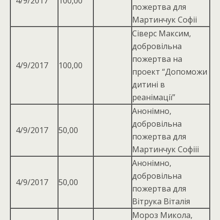
4/9/2017
100,00
пожертва для
Мартинчук Софii
Сіверс Максим,
добровiльна
пожертва на
4/9/2017
100,00
проект “Допоможи
дитинi в
реанiмацiї”
Анонімно,
добровільна
4/9/2017
50,00
пожертва для
Мартинчук Софiii
Анонімно,
добровiльна
4/9/2017
50,00
пожертва для
Вiтрука Вiталiя
Мороз Микола,