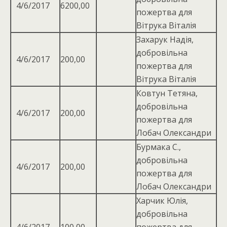
4/6/2017
6200,00
пожертва для
Вітрука Віталія
Захарук Надія,
добровiльна
4/6/2017
200,00
пожертва для
Вiтрука Вiталiя
Ковтун Тетяна,
добровiльна
4/6/2017
200,00
пожертва для
Лобач Олександри
Бурмака С.,
добровільна
4/6/2017
200,00
пожертва для
Лобач Олександри
Харчик Юлія,
добровільна