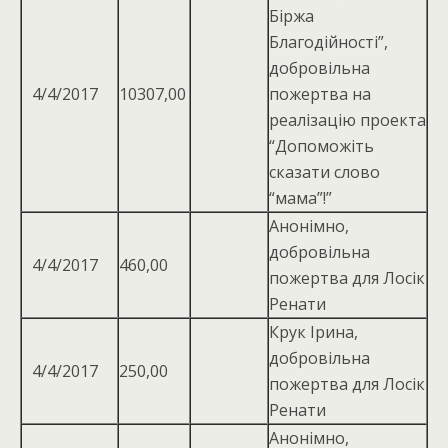
Біржа
Благодійності”,
добровільна
4/4/2017
10307,00
пожертва на
реалізацію проекта
“Допоможіть
сказати слово
“мама”!”
Анонімно,
добровільна
4/4/2017
460,00
пожертва для Лосік
Ренати
Крук Ірина,
добровiльна
4/4/2017
250,00
пожертва для Лосiк
Ренати
Анонімно,