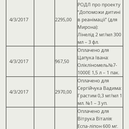
РОДЛ про проекту
“Допоможи дитині
4/3/2017
2295,00
в реанімації” (для
Мирона):
Лінелід 2 мг/мл 300
мл – 3 фл.
Оплачено для
Цапука Івана:
4/3/2017
967,50
Олікліномель№7-
1000Е 1,5 л – 1 пак.
Оплачено для
Сергійчука Вадима:
4/3/2017
2970,00
Грастим 0,3 мг/мл 1
мл. №1 – 3 уп.
Оплачено для
Вітрука Віталія:
Еспа-ліпон 600 мг.