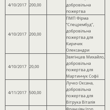
4/10/2017
200,00
добровільна
пожертва
ПМП Фірма
“Спецрембуд”,
добровільна
4/10/2017
200,00
пожертва для
Киричик
Олександри
Звягінцев Михайло,
добровільна
4/10/2017
20,00
пожертва для
Мартинчук Софії
Лучко Оксана,
добровiльна
4/11/2017
500,00
пожертва для
Вiтрука Вiталiя
Франціян Ігор,