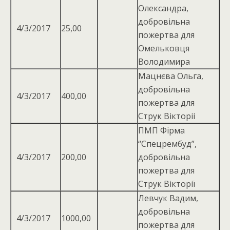
Олександра,
добровільна
4/3/2017
25,00
пожертва для
Омельковця
Володимира
Мацнєва Ольга,
добровiльна
4/3/2017
400,00
пожертва для
Струк Вiкторii
ПМП Фірма
“Спецрембуд”,
4/3/2017
200,00
добровільна
пожертва для
Струк Вiкторiї
Левчук Вадим,
добровiльна
4/3/2017
1000,00
пожертва для