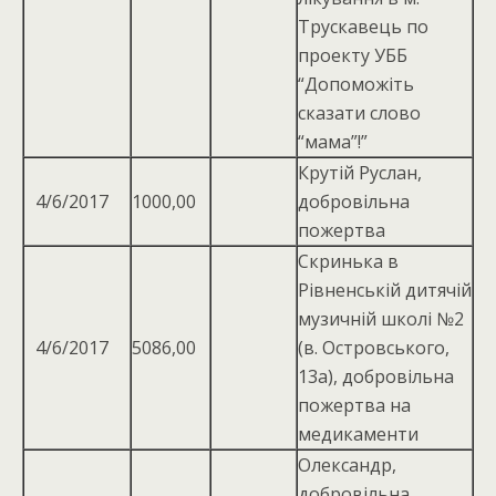
Трускавець по
проекту УББ
“Допоможіть
сказати слово
“мама”!”
Крутій Руслан,
4/6/2017
1000,00
добровільна
пожертва
Скринька в
Рівненській дитячій
музичній школі №2
4/6/2017
5086,00
(в. Островського,
13а), добровільна
пожертва на
медикаменти
Олександр,
добровільна