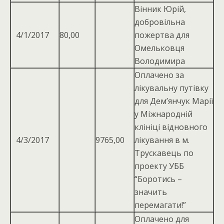
Вінник Юрій,
добровiльна
4/1/2017
80,00
пожертва для
Омельковця
Володимира
Оплачено за
лікувальну путівку
для Дем’янчук Марії
у Міжнародній
клініці відновного
4/3/2017
9765,00
лікування в м.
Трускавець по
проекту УББ
“Боротись –
значить
перемагати!”
Оплачено для