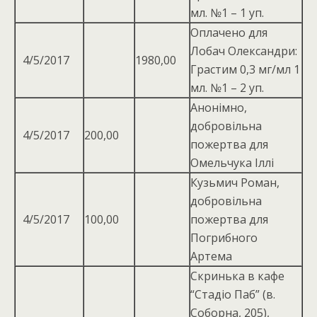
мл. №1 – 1 уп.
Оплачено для
Лобач Олександри:
4/5/2017
1980,00
Грастим 0,3 мг/мл 1
мл. №1 – 2 уп.
Анонімно,
добровільна
4/5/2017
200,00
пожертва для
Омельчука Іллі
Кузьмич Роман,
добровільна
4/5/2017
100,00
пожертва для
Погрибного
Артема
Скринька в кафе
“Стадіо Паб” (в.
Соборна, 205),