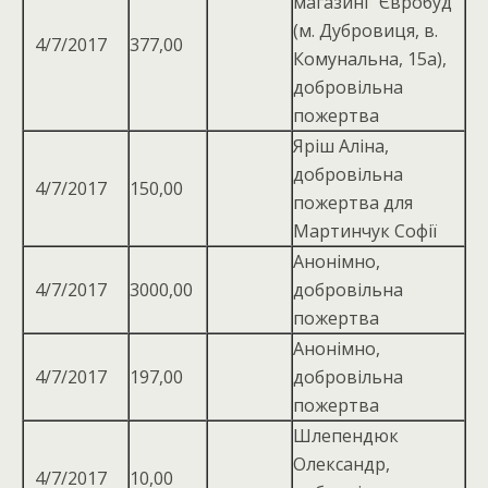
магазині “Євробуд”
(м. Дубровиця, в.
4/7/2017
377,00
Комунальна, 15а),
добровільна
пожертва
Яріш Аліна,
добровiльна
4/7/2017
150,00
пожертва для
Мартинчук Софiї
Анонімно,
4/7/2017
3000,00
добровільна
пожертва
Анонімно,
4/7/2017
197,00
добровільна
пожертва
Шлепендюк
Олександр,
4/7/2017
10,00