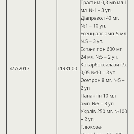
Грастим 0,3 мг/мл 1
мл. №1 – 3 уп.
Діапразол 40 мг.
№1 – 10 уп.
Есенціале амп. 5 мл.
№5 – 3 уп.
Еспа-ліпон 600 мг.
24 мл. №5 – 2 уп.
Кокарбоксилази г/х
4/7/2017
11931,00
0,05 №10 – 3 уп.
Осетрон 8 мг. №5 –
2 уп.
Панангін 10 мл.
амп. №5 – 3 уп.
Укрлів 250 мг. №100
– 2 уп.
Глюкоза-