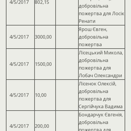
4/5/2017
802,15
добровільна
пожертва для Лосік
Ренати
Ярош Євген,
4/5/2017
3000,00
добровільна
пожертва
Лісецький Микола,
добровiльна
4/5/2017
1500,00
пожертва для
Лобач Олександри
Лісенок Олексій,
добровільна
4/5/2017
10,00
пожертва для
Сергійчука Вадима
Бондарчук Євгенія,
добровільна
4/5/2017
200,00
пожертва для