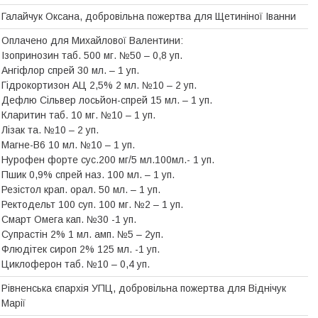
Галайчук Оксана, добровільна пожертва для Щетинiної Iванни
Оплачено для Михайлової Валентини:
Ізопринозин таб. 500 мг. №50 – 0,8 уп.
Ангіфлор спрей 30 мл. – 1 уп.
Гідрокортизон АЦ 2,5% 2 мл. №10 – 2 уп.
Дефлю Сільвер лосьйон-спрей 15 мл. – 1 уп.
Кларитин таб. 10 мг. №10 – 1 уп.
Лізак та. №10 – 2 уп.
Магне-В6 10 мл. №10 – 1 уп.
Нурофен форте сус.200 мг/5 мл.100мл.- 1 уп.
Пшик 0,9% спрей наз. 100 мл. – 1 уп.
Резістол крап. орал. 50 мл. – 1 уп.
Ректодельт 100 суп. 100 мг. №2 – 1 уп.
Смарт Омега кап. №30 -1 уп.
Супрастін 2% 1 мл. амп. №5 – 2уп.
Флюдітек сироп 2% 125 мл. -1 уп.
Циклоферон таб. №10 – 0,4 уп.
Рівненська єпархія УПЦ, добровільна пожертва для Віднічук
Марії