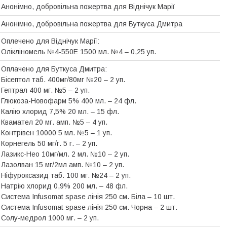
Анонімно, добровільна пожертва для Віднічук Марії
Анонімно, добровільна пожертва для Буткуса Дмитра
Оплечено для Віднічук Марії:
Олікліномель №4-550Е 1500 мл. №4 – 0,25 уп.
Оплачено для Буткуса Дмитра:
Бісептол таб. 400мг/80мг №20 – 2 уп.
Гептрал 400 мг. №5 – 2 уп.
Глюкоза-Новофарм 5% 400 мл. – 24 фл.
Калію хлорид 7,5% 20 мл. – 15 фл.
Квамател 20 мг. амп. №5 – 4 уп.
Контрівен 10000 5 мл. №5 – 1 уп.
Корнегель 50 мг/г. 5 г. – 2 уп.
Лазикс-Нео 10мг/мл. 2 мл. №10 – 2 уп.
Лазолван 15 мг/2мл амп. №10 – 2 уп.
Ніфуроксазид таб. 100 мг. №24 – 2 уп.
Натрію хлорид 0,9% 200 мл. – 48 фл.
Система Infusomat spase лінія 250 см. Біла – 10 шт.
Система Infusomat spase лінія 250 см. Чорна – 2 шт.
Солу-медрол 1000 мг. – 2 уп.