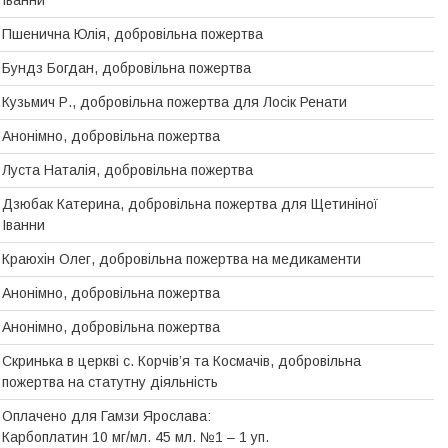
Пшенична Юлія, добровільна пожертва
Бундз Богдан, добровiльна пожертва
Кузьмич Р., добровільна пожертва для Лосік Ренати
Анонімно, добровільна пожертва
Луста Наталія, добровільна пожертва
Дзюбак Катерина, добровiльна пожертва для Щетинiної
Iванни
Краюхін Олег, добровільна пожертва на медикаменти
Анонімно, добровільна пожертва
Анонімно, добровільна пожертва
Скринька в церкві с. Корчів’я та Космачів, добровiльна
пожертва на статутну дiяльнiсть
Оплачено для Гамзи Ярослава:
Карбоплатин 10 мг/мл. 45 мл. №1 – 1 уп.