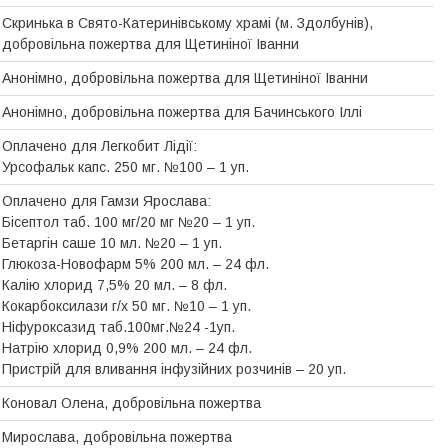
Скринька в Свято-Катеринівському храмі (м. Здолбунів),
добровільна пожертва для Щетиніної Іванни
Анонімно, добровiльна пожертва для Щетинiної Iванни
Анонімно, добровiльна пожертва для Бачинського Іллі
Оплачено для Легкобит Лідії:
Урсофальк капс. 250 мг. №100 – 1 уп.
Оплачено для Гамзи Ярослава:
Бісептол таб. 100 мг/20 мг №20 – 1 уп.
Бетаргін саше 10 мл. №20 – 1 уп.
Глюкоза-Новофарм 5% 200 мл. – 24 фл.
Калію хлорид 7,5% 20 мл. – 8 фл.
Кокарбоксилази г/х 50 мг. №10 – 1 уп.
Ніфуроксазид таб.100мг.№24 -1уп.
Натрію хлорид 0,9% 200 мл. – 24 фл.
Пристрій для вливання інфузійних розчинів – 20 уп.
Коновал Олена, добровільна пожертва
Мирослава, добровiльна пожертва