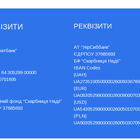
РЕКВІЗИТИ
ІЗИТИ
АТ “УкрСиббанк”
ватбанк”
ЄДРПОУ 37685693
БФ “Скарбниця Надії”
IBAN Codes
 84 305299 00000
(UAH)
0701895
UA273510050000026009336789
(EUR)
UA083052990000026009000702
йний фонд “Скарбниця Надії”
(USD)
 37685693
UA543052990000026005010701
(PLN)
UA903052990000026005030705