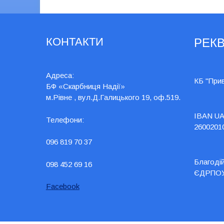
КОНТАКТИ
РЕКВ
Адреса:
КБ "При
БФ «Скарбниця Надії»
м.Рівне , вул.Д.Галицького 19, оф.519.
IBAN UA
Телефони:
2600201
096 819 70 37
Благоді
098 452 69 16
ЄДРПОУ
Facebook