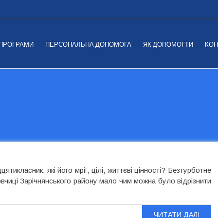
 ПРОГРАМИ
ПЕРСОНАЛЬНА ДОПОМОГА
ЯК ДОПОМОГТИ
КОН
тикласник, які його мрії, цілі, життєві цінності? Безтурботне
Вовчиці Зарічнянського району мало чим можна було відрізнити
ЧИТАТИ ДАЛІ