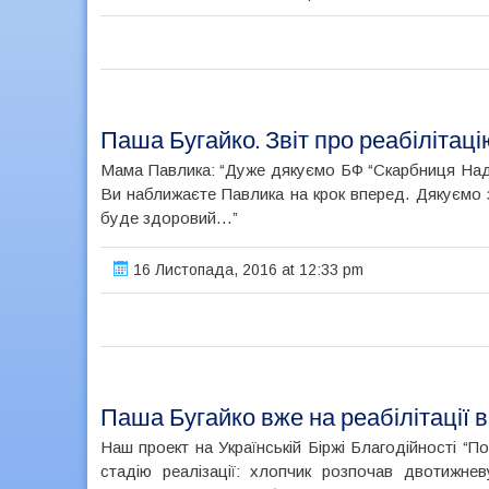
Паша Бугайко. Звіт про реабілітаці
Мама Павлика: “Дуже дякуємо БФ “Скарбниця Наді
Ви наближаєте Павлика на крок вперед. Дякуємо за
буде здоровий…”
16 Листопада, 2016 at 12:33 pm
Паша Бугайко вже на реабілітації в
Наш проект на Українській Біржі Благодійності “
стадію реалізації: хлопчик розпочав двотижневу