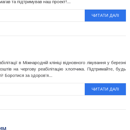
агав та підтримував наш проект!...
ЧИТАТИ ДАЛІ
літації в Міжнародній клініці відновного лікування у березні
оштів на чергову реабілітацію хлопчика. Підтримайте, будь
і! Боротися за здоров’я...
ЧИТАТИ ДАЛІ
им