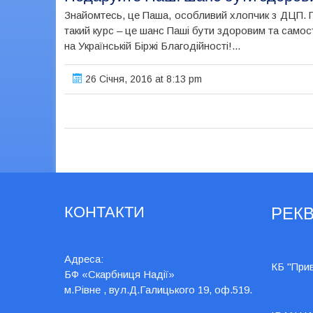
Знайомтесь, це Паша, особливий хлопчик з ДЦП. П
такий курс – це шанс Паші бути здоровим та самос
на Українській Біржі Благодійності!...
26 Січня, 2016 at 8:13 pm
КОНТАКТИ
РЕКВ
Адреса:
КБ "При
БФ «Скарбниця Надії»
м.Рівне , вул.Д.Галицького 19, оф.519.