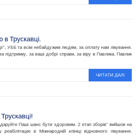
ю в Трускавці.
ї”, УББ та всім небайдужим людям, за оплату нам лікування.
 підтримку, за ваші добрі справи, за віру в Павлика. Павлик
ЧИТАТИ ДАЛІ
 Трускавці!
Подаруйте Паші шанс бути здоровим. 2 етап зборів” вийшов на
 реабілітацію в Міжнародній клініці відновного лікування.