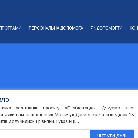
 ПРОГРАМИ
ПЕРСОНАЛЬНА ДОПОМОГА
ЯК ДОПОМОГТИ
КОН
вло
жує реалізацію проекту «Реабілітація». Дякуємо всім
Завдяки вам наш хлопчик Мосійчук Даниїл вже в понеділок 18
ів долучились і рівняни, і українці...
ЧИТАТИ ДАЛІ