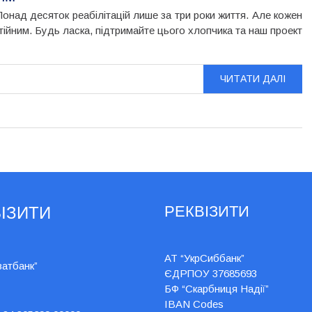
онад десяток реабілітацій лише за три роки життя. Але кожен
тійним. Будь ласка, підтримайте цього хлопчика та наш проект
ЧИТАТИ ДАЛІ
РЕКВІЗИТИ
ІЗИТИ
АТ “УкрСиббанк”
ватбанк”
ЄДРПОУ 37685693
БФ “Скарбниця Надії”
IBAN Codes