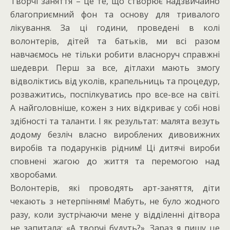
Творчі заняття – це те, що створює надзвичайно
благоприємний фон та основу для тривалого
лікування. За ці години, проведені в колі
волонтерів, дітей та батьків, ми всі разом
навчаємось не тільки робити власноруч справжні
шедеври. Перш за все, дітлахи мають змогу
відволіктись від уколів, крапельниць та процедур,
розважитись, поспілкуватись про все-все на світі.
А найголовніше, кожен з них відкриває у собі нові
здібності та таланти. І як результат: малята везуть
додому безліч власно вироблених дивовижних
виробів та подарунків рідним! Ці дитячі вироби
сповнені жагою до життя та перемогою над
хворобами.
Волонтерів, які проводять арт-заняття, діти
чекають з нетерпінням! Мабуть, не було жодного
разу, коли зустрічаючи мене у відділенні дітвора
не запитала: «А творчі будуть?». Зараз я пишу це