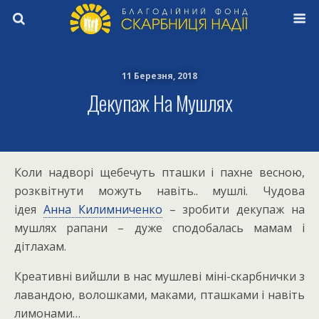
11 Березня, 2018
Декупаж На Мушлях
Коли надворі щебечуть пташки і пахне весною,
розквітнути можуть навіть.. мушлі. Чудова
ідея
Анна Килимниченко
– зробити декупаж на
мушлях рапани – дуже сподобалась мамам і
дітлахам.
Креативні вийшли в нас мушлеві міні-скарбнички з
лавандою, волошками, маками, пташками і навіть
лимонами…