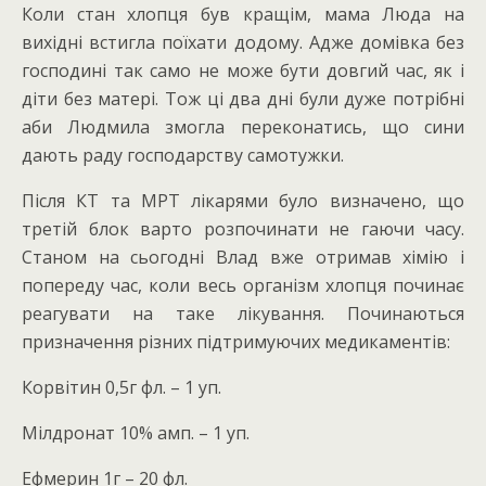
Коли стан хлопця був кращім, мама Люда на
вихідні встигла поїхати додому. Адже домівка без
господині так само не може бути довгий час, як і
діти без матері. Тож ці два дні були дуже потрібні
аби Людмила змогла переконатись, що сини
дають раду господарству самотужки.
Після КТ та МРТ лікарями було визначено, що
третій блок варто розпочинати не гаючи часу.
Станом на сьогодні Влад вже отримав хімію і
попереду час, коли весь організм хлопця починає
реагувати на таке лікування. Починаються
призначення різних підтримуючих медикаментів:
Корвітин 0,5г фл. – 1 уп.
Мілдронат 10% амп. – 1 уп.
Ефмерин 1г – 20 фл.