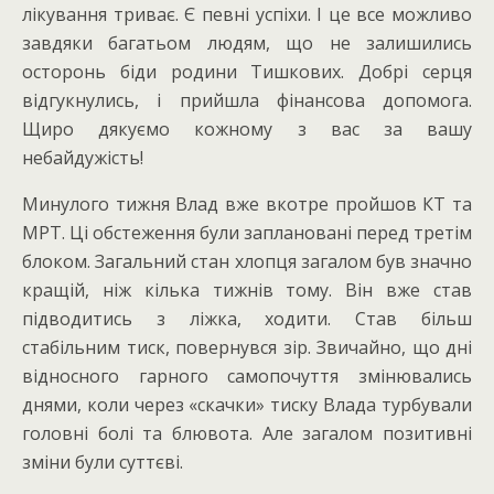
лікування триває. Є певні успіхи. І це все можливо
завдяки багатьом людям, що не залишились
осторонь біди родини Тишкових. Добрі серця
відгукнулись, і прийшла фінансова допомога.
Щиро дякуємо кожному з вас за вашу
небайдужість!
Минулого тижня Влад вже вкотре пройшов КТ та
МРТ. Ці обстеження були заплановані перед третім
блоком. Загальний стан хлопця загалом був значно
кращій, ніж кілька тижнів тому. Він вже став
підводитись з ліжка, ходити. Став більш
стабільним тиск, повернувся зір. Звичайно, що дні
відносного гарного самопочуття змінювались
днями, коли через «скачки» тиску Влада турбували
головні болі та блювота. Але загалом позитивні
зміни були суттєві.