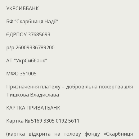
УКРСИББАНК
БФ “Скарбниця Надії”
ЄДРПОУ 37685693
р/р 26009336789200
АТ “УкрСиббанк”
МФО 351005
Призначення платежу – добровільна пожертва для
Тишкова Владислава
КАРТКА ПРИВАТБАНК
Картка № 5169 3305 0192 5611
(картка відкрита на голову фонду «Скарбниця