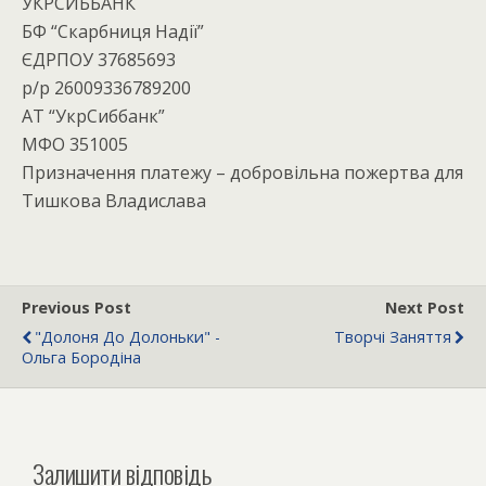
УКРСИББАНК
БФ “Скарбниця Надії”
ЄДРПОУ 37685693
р/р 26009336789200
АТ “УкрСиббанк”
МФО 351005
Призначення платежу – добровільна пожертва для
Тишкова Владислава
Previous Post
Next Post
"Долоня До Долоньки" -
Творчі Заняття
Ольга Бородіна
Залишити відповідь