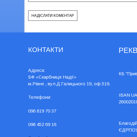
КОНТАКТИ
РЕКВ
Адреса:
КБ "При
БФ «Скарбниця Надії»
м.Рівне , вул.Д.Галицького 19, оф.519.
IBAN UA
Телефони:
2600201
096 819 70 37
Благоді
098 452 69 16
ЄДРПОУ