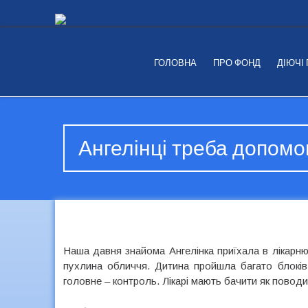
ГОЛОВНА
ПРО ФОНД
ДІЮЧІ
Ангелінці треба допомо
Наша давня знайома Ангелінка приїхала в лікарню
пухлина обличчя. Дитина пройшла багато блоків 
головне – контроль. Лікарі мають бачити як поводи