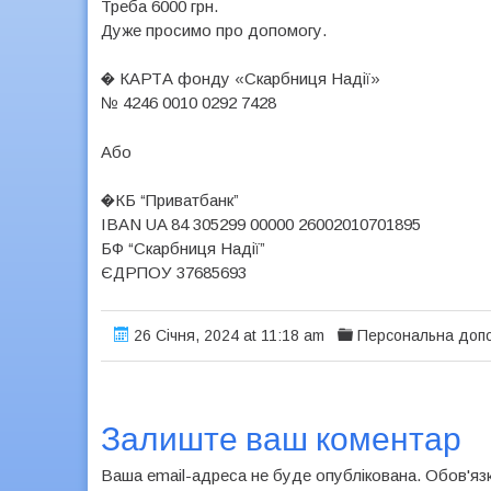
Треба 6000 грн.
Дуже просимо про допомогу.
� КАРТА фонду «Скарбниця Надії»
№ 4246 0010 0292 7428
Або
�КБ “Приватбанк”
IBAN UA 84 305299 00000 26002010701895
БФ “Скарбниця Надії”
ЄДРПОУ 37685693
26 Січня, 2024 at 11:18 am
Персональна допо
Залиште ваш коментар
Ваша email-адреса не буде опублікована. Обов'яз