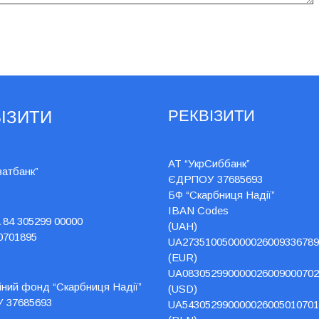
РЕКВІЗИТИ
ІЗИТИ
АТ “УкрСиббанк”
ватбанк”
ЄДРПОУ 37685693
БФ “Скарбниця Надії”
IBAN Codes
 84 305299 00000
(UAH)
0701895
UA273510050000026009336789
(EUR)
UA083052990000026009000702
йний фонд “Скарбниця Надії”
(USD)
 37685693
UA543052990000026005010701