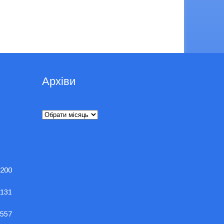
Архіви
Архіви
200
131
557