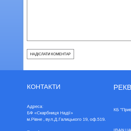
КОНТАКТИ
РЕКВ
Адреса:
КБ "При
БФ «Скарбниця Надії»
м.Рівне , вул.Д.Галицького 19, оф.519.
IBAN UA