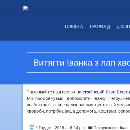
ГОЛОВНА
ПРО ФОНД
ДІЮЧІ
Витягти Іванка з лап х
Підтримайте наш проект на
Українській Біржі Благо
Ми продовжуємо допомогати Іванку Петрушкев
реабілітацію в спеціалізованому центрі в Хмель
хвороби, потрібна ваша допомога. Коштами, репо
9 Грудня, 2016 at 8:24 pm
Петрушкевич Іван