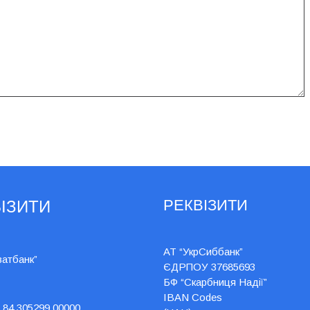
РЕКВІЗИТИ
ІЗИТИ
АТ “УкрСиббанк”
ватбанк”
ЄДРПОУ 37685693
БФ “Скарбниця Надії”
IBAN Codes
 84 305299 00000