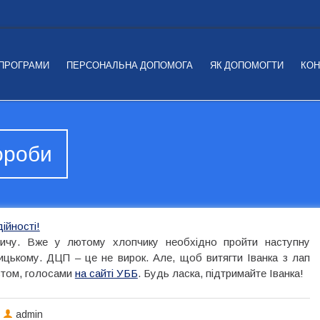
 ПРОГРАМИ
ПЕРСОНАЛЬНА ДОПОМОГА
ЯК ДОПОМОГТИ
КОН
вороби
дійності!
ичу. Вже у лютому хлопчику необхідно пройти наступну
ницькому. ДЦП – це не вирок. Але, щоб витягти Іванка з лап
стом, голосами
на сайті УББ
. Будь ласка, підтримайте Іванка!
admin