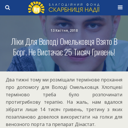
13 Квітня, 2018
Ліки Для Володі Омельковця Взято В
Борг. Не Вистачає 25 Тисяч Гривень!
Два тижні тому ми розміщали термінове прохання
про допомогу для Володі Омельковця. Хлопцеві
терміново треба було розпочинати
протигрибкову терапію. На жаль, нам вдалося
зібрати лише 14 тисяч гривень, третину з яких
позапланово довелося використати на голки для
венозного порта та препарат Дінастат.