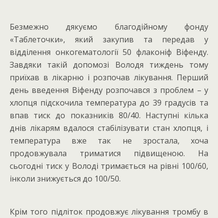
Безмежно дякуємо благодійному фонду
«Таблеточки», який закупив та передав у
відділення онкогематології 50 флаконіф Віфенду.
Завдяки такій допомозі Володя тиждень тому
приїхав в лікарню і розпочав лікування. Перший
день введення Віфенду розпочався з проблем – у
хлопця підскочила температура до 39 градусів та
впав тиск до показників 80/40. Наступні кілька
днів лікарям вдалося стабілізувати стан хлопця, і
температура вже так не зростала, хоча
продовжувала триматися підвищеною. На
сьогодні тиск у Володі тримається на рівні 100/60,
інколи знижується до 100/50.
Крім того підліток продовжує лікування тромбу в