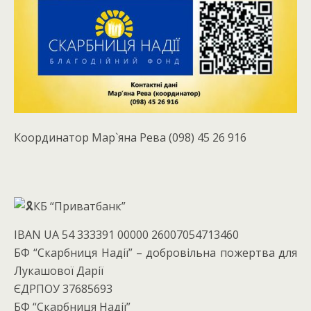
Координатор Мар`яна Рева (098) 45 26 916
КБ “Приватбанк”
IBAN UA 54 333391 00000 26007054713460
БФ “Скарбниця Надії” – добровільна пожертва для
Лукашової Дарії
ЄДРПОУ 37685693
БФ “Скарбниця Надії”