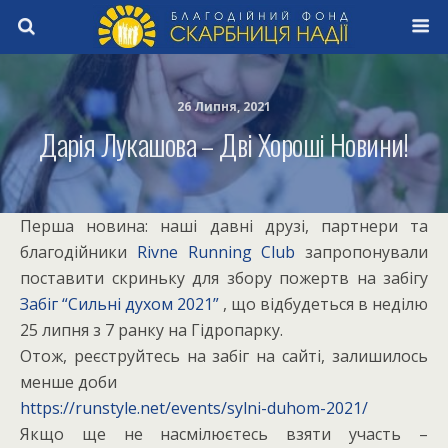
26 Липня, 2021
Дарія Лукашова – Дві Хороші Новини!
Перша новина: наші давні друзі, партнери та
благодійники
Rivne Running Club
запропонували
поставити скриньку для збору пожертв на забігу
Забіг “Сильні духом 2021”
, що відбудеться в неділю
25 липня з 7 ранку на Гідропарку.
Отож, реєструйтесь на забіг на сайті, залишилось
менше доби
https://runstyle.net/events/sylni-duhom-2021/
Якщо ще не насмілюєтесь взяти участь –