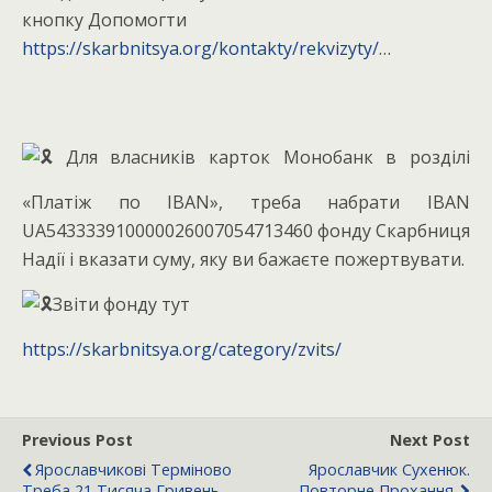
кнопку Допомогти
https://skarbnitsya.org/kontakty/rekvizyty/
…
Для власників карток Монобанк в розділі
«Платіж по IBAN», треба набрати IBAN
UA543333910000026007054713460 фонду Скарбниця
Надії і вказати суму, яку ви бажаєте пожертвувати.
Звіти фонду тут
https://skarbnitsya.org/category/zvits/
Previous Post
Next Post
Ярославчикові Терміново
Ярославчик Сухенюк.
Треба 21 Тисяча Гривень.
Повторне Прохання.