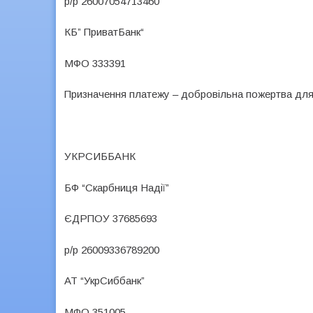
р/р 26007054713460
КБ” ПриватБанк“
МФО 333391
Призначення платежу – добровільна пожертва дл
УКРСИББАНК
БФ “Скарбниця Надії”
ЄДРПОУ 37685693
р/р 26009336789200
АТ “УкрСиббанк”
МФО 351005