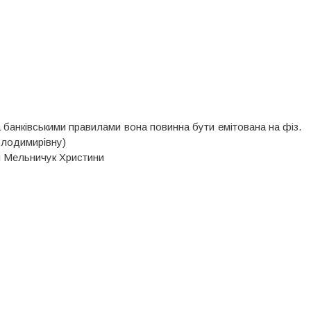
 банківськими правилами вона повинна бути емітована на фіз.
олодимирівну)
я Мельничук Христини