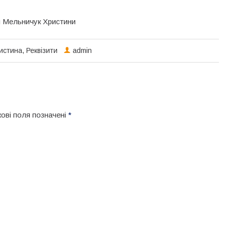
я Мельничук Христини
истина
,
Реквізити
admin
кові поля позначені
*