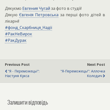
Дякуємо
Евгения Чугай
за фото в студії!
Дякую
Євгенія Петровська
за перші фото дітей в
лікарні!
#
фонд_Скарбниця_Надії
#
РакНеВирок
#
РакДурак
Previous Post
Next Post
"Я - Переможець!":
"Я-Переможець!": Аллочка
Настуня Кукса
Колодич
Залишити відповідь