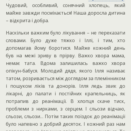
Чудовий, особливий, сонячний хлопець, який
майже завжди посміхається! Наша доросла дитина
– відкрита і добра.
Наскільки важким було лікування – не переказати
словам
и. Було дуже тяжко і Іллі, і тим, хто
допомагав йому боротися. Майже кожний день
був на межі зриву в прірву. Важко хвора мама,
немає тата. Вдома залишилась важко хвора
опікун-бабуся. Молодий дядя, якого Ілля називає
татом, розривається між доглядом за племінником
і пошуком ліків та донорів. Ілля ледь звик до
лікарні, до палати і постійних крапельниць, як
потрапив до реанімації. В хлопця скаче тиск,
проблеми з нирками, з серцем. І сльози відчаю,
сльози, сльози… Потім таких поїздок до реанімації
було напевно з добрий десяток. І кожний раз нам