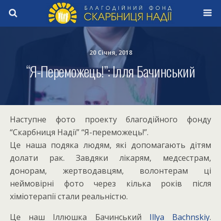
20 Січня, 2018
“Я-Переможець!”: Ілля Бачинський
Наступне фото проекту благодійного фонду
“Скарбниця Надії” “Я-переможець!”.
Це наша подяка людям, які допомагають дітям
долати рак. Завдяки лікарям, медсестрам,
донорам, жертводавцям, волонтерам ці
неймовірні фото через кілька років після
хіміотерапії стали реальністю.
Це наш Іллюшка Бачинський
Illya Bachnskiy
.