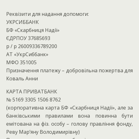
Реквізити для надання допомоги:
УКРСИББАНК
БФ «Скарбниця Надії»
ЄДРПОУ 37685693
р / р 26009336789200
АТ «УкрСиббанк»
МФО 351005
Призначення платежу – добровільна пожертва для
Коваль Анни
КАРТА ПРИВАТБАНК
№ 5169 3305 1506 8762
(корпоративна карта БФ «Скарбниця Надії», але за
банківськими правилами вона повинна бути
емітована на фіз. особу – голову правління фонду,
Реву Мар’яну Володимирівну)