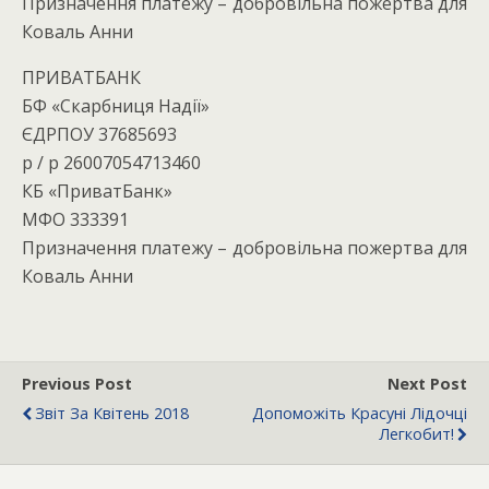
Призначення платежу – добровільна пожертва для
Коваль Анни
ПРИВАТБАНК
БФ «Скарбниця Надії»
ЄДРПОУ 37685693
р / р 26007054713460
КБ «ПриватБанк»
МФО 333391
Призначення платежу – добровільна пожертва для
Коваль Анни
Previous Post
Next Post
Звіт За Квітень 2018
Допоможіть Красуні Лідочці
Легкобит!