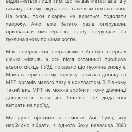
відрізняється лише тим, що не дає метастазів, а у
всьому іншому лікування її таке ж як онкологічної.
На жаль, поки лікарям не вдається подолати
хворобу. Аню вже багато разів оперували,
призначали хіміотерапію, знову оперували. Та
пухлина знову починає рости.
Між попередніми операціями в Ані був інтервал
кілька місяців, а ось після останньої пройшов
всього місяць і УЗД показало що пухлина знову є.
Мама в терміновому порядку записала доньку на
МРТ органів малого тазу з контрастом. В Рівному
такий вид МРТ не можна зробити, тому дівчинці
доведеться їхати до Львова. Це додаткові
витрати на проїзд.
Ми дуже просимо допомогти Ані. Сума, яку
необхідно зібрати, з одного боку невелика 2880