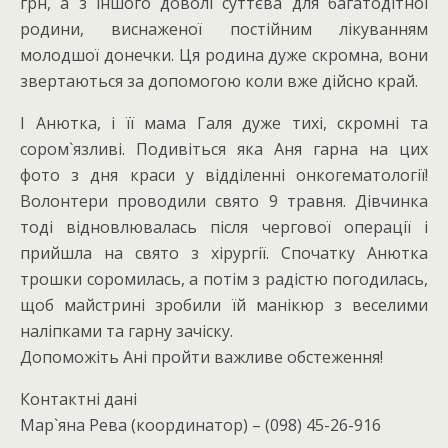
грн, а з іншого доволі суттєва для багатодітної
родини, виснаженої постійним лікуванням
молодшої донечки. Ця родина дуже скромна, вони
звертаються за допомогою коли вже дійсно край.
І Анютка, і її мама Галя дуже тихі, скромні та
сором`язливі. Подивіться яка Аня гарна на цих
фото з дня краси у відділенні онкогематології!
Волонтери проводили свято 9 травня. Дівчинка
тоді відновлювалась після чергової операції і
прийшла на свято з хірургії. Спочатку Анютка
трошки соромилась, а потім з радістю погодилась,
щоб майстрині зробили їй манікюр з веселими
наліпками та гарну зачіску.
Допоможіть Ані пройти важливе обстеження!
Контактні дані
Мар`яна Рева (координатор) – (098) 45-26-916