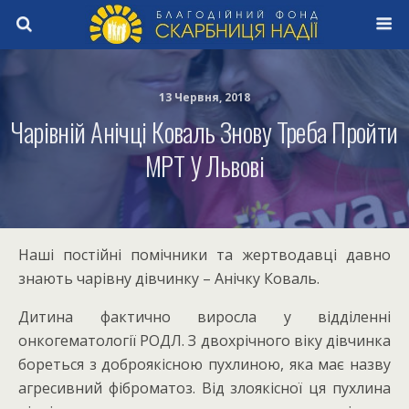
13 Червня, 2018
Чарівній Анічці Коваль Знову Треба Пройти
МРТ У Львові
Наші постійні помічники та жертводавці давно
знають чарівну дівчинку – Анічку Коваль.
Дитина фактично виросла у відділенні
онкогематології РОДЛ. З двохрічного віку дівчинка
бореться з доброякісною пухлиною, яка має назву
агресивний фіброматоз. Від злоякісної ця пухлина