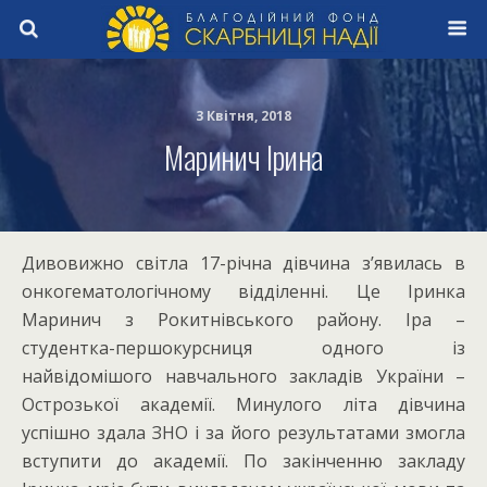
3 Квітня, 2018
Маринич Ірина
Дивовижно світла 17-річна дівчина з’явилась в
онкогематологічному відділенні. Це Іринка
Маринич з Рокитнівського району. Іра –
студентка-першокурсниця одного із
найвідомішого навчального закладів України –
Острозької академії. Минулого літа дівчина
успішно здала ЗНО і за його результатами змогла
вступити до академії. По закінченню закладу