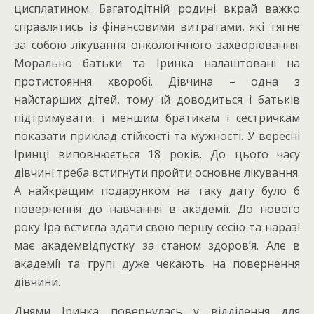
цисплатином. Багатодітній родині вкрай важко
справлятись із фінансовими витратами, які тягне
за собою лікування онкологічного захворювання.
Морально батьки та Іринка налаштовані на
протистояння хворобі. Дівчина – одна з
найстарших дітей, тому їй доводиться і батьків
підтримувати, і меншим братикам і сестричкам
показати приклад стійкості та мужності. У вересні
Іринці виповнюється 18 років. До цього часу
дівчині треба встигнути пройти основне лікування.
А найкращим подарунком на таку дату було б
повернення до навчання в академії. До нового
року Іра встигла здати свою першу сесію та наразі
має академвідпустку за станом здоров’я. Але в
академії та групі дуже чекають на повернення
дівчини.
Днями Іринка повернулась у відділення для