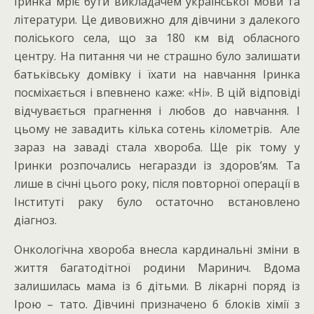
Іринка мріє бути викладачем української мови та
літератури. Це дивовижно для дівчини з далекого
поліського села, що за 180 км від обласного
центру. На питання чи не страшно було залишати
батьківську домівку і їхати на навчання Іринка
посміхається і впевнено каже: «Ні». В цій відповіді
відчувається прагнення і любов до навчання. І
цьому не завадить кілька сотень кілометрів. Але
зараз на заваді стала хвороба. Ще рік тому у
Іринки розпочались негаразди із здоров’ям. Та
лише в січні цього року, після повторної операції в
Інституті раку було остаточно встановлено
діагноз.
Онкологічна хвороба внесла кардинальні зміни в
життя багатодітної родини Маринич. Вдома
залишилась мама із 6 дітьми. В лікарні поряд із
Ірою – тато. Дівчині призначено 6 блоків хімії з