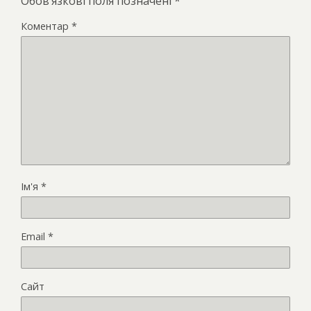
Обов’язкові поля позначені
*
Коментар
*
Ім'я
*
Email
*
Сайт