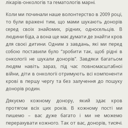
лікарів-онкологів та гематологів марні.
Коли ми починали наше волонтерство в 2009 році,
то були вражені тим, що мами шукають донорів
серед своїх знайомих, рідних, односельців. В
людини біда, а вона ще має думати де знайти кров
для своєї дитини. Одним з завдань, які ми перед
собою поставили було “зробити так, щоб рідні в
онкології не шукали донорів”. Завдяки багатьом
людям навіть зараз, під час повномасштабної
війни, діти в онкології отримують всі компоненти
крові в першу чергу та без залучення до пошуку
донорів родин.
Дякуємо кожному донору, який здає кров
протягом всіх цих років. В кожному пості ми
пишемо – вас дуже багато і ми не можемо
перерахувати кожного. Так от вас, донорів, тисячі.