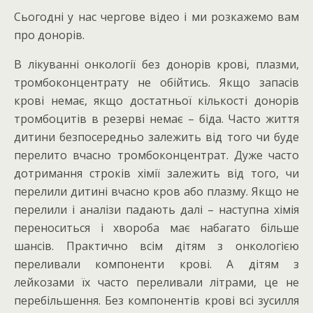
Сьогодні у нас чергове відео і ми розкажемо вам
про донорів.
В лікуванні онкології без донорів крові, плазми,
тромбоконцентрату не обійтись. Якщо запасів
крові немає, якщо достатньої кількості донорів
тромбоцитів в резерві немає – біда. Часто життя
дитини безпосередньо залежить від того чи буде
перелито вчасно тромбоконцентрат. Дуже часто
дотримання строків хімії залежить від того, чи
перелили дитині вчасно кров або плазму. Якщо не
перелили і аналізи падають далі – наступна хімія
переноситься і хвороба має набагато більше
шансів. Практично всім дітям з онкологією
переливали компоненти крові. А дітям з
лейкозами їх часто переливали літрами, це не
перебільшення. Без компонентів крові всі зусилля