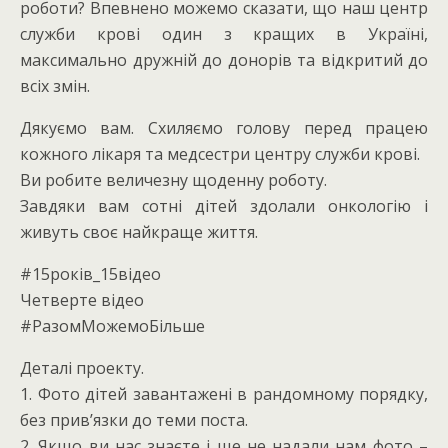
роботи? Впевнено можемо сказати, що наш центр
служби крові один з кращих в Україні,
максимально дружній до донорів та відкритий до
всіх змін.
Дякуємо вам. Схиляємо голову перед працею
кожного лікаря та медсестри центру служби крові.
Ви робите величезну щоденну роботу.
Завдяки вам сотні дітей здолали онкологію і
живуть своє найкраще життя.
#15років_15відео
Четверте відео
#РазомМожемоБільше
Деталі проекту.
1. Фото дітей завантажені в рандомному порядку,
без прив’язки до теми поста.
2. Якщо ви нас знаєте і ще не надали нам фото –