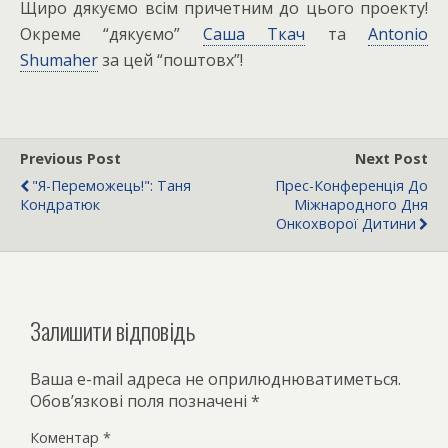
Щиро дякуємо всім причетним до цього проекту!
Окреме “дякуємо”
Саша Ткач
та
Antonio
Shumaher
за цей “поштовх”!
Previous Post
Next Post
"Я-Переможець!": Таня
Прес-Конференція До
Кондратюк
Міжнародного Дня
Онкохворої Дитини
Залишити відповідь
Ваша e-mail адреса не оприлюднюватиметься.
Обов’язкові поля позначені
*
Коментар
*