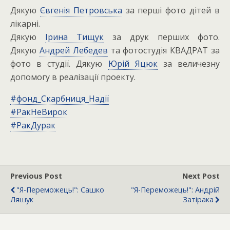
Дякую
Євгенія Петровська
за перші фото дітей в
лікарні.
Дякую
Ірина Тищук
за друк перших фото.
Дякую
Андрей Лебедев
та фотостудія КВАДРАТ за
фото в студії. Дякую
Юрій Яцюк
за величезну
допомогу в реалізації проекту.
#
фонд_Скарбниця_Надії
#
РакНеВирок
#
РакДурак
Previous Post
Next Post
"Я-Переможець!": Сашко
"Я-Переможець!": Андрій
Ляшук
Затірака