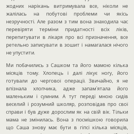
жодних нарікань витримувала все, ніколи не
жалілась на побутові проблеми чи якісь
незручності. Але разом з тим вона знаходила час
перевіряти терміни придатності всіх ліків,
перепитувати в лікаря про всі призначення, все
ретельно записувати в зошит і намагалася нічого
не упустити.
Ми побачились з Сашком та його мамою кілька
місяців тому. Хлопець і далі лікує ногу, його
готували до чергової операції. Звичайно, я не
впізнала хлопчика, адже запам`ятала його
маленьким і сумним. А тут переді мною сидів
веселий і розумний школяр, розповідав про свої
справи і був дуже дорослим як на свій вік. Тільки
мама не змінилась. Вона з посмішкою говорила
що Саша знову має бути в гіпсі кілька місяців,