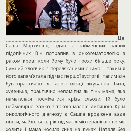
Це
Саша Мартинюк, один з найменших наших
підопічних. Він потрапив в онкогематологію з
раком крові коли йому було трохи більше року.
Сумний хлопчик з переляканими очима – таким я
його запам`ятала під час першої
зустрічі і таким він
був практично всі довгі місяці лікування. Тиха,
худенька, практично непомітна як тінь мама, яка
намагалася посміхатися крізь сльози. Їй було
неймовірно важко з такою малою дитиною. Крім
онкологічного діагнозу в Сашка вроджена вада
ніжки, майже весь рік під час хіміотерапії він не міг
ходити і мама носила сина на руках. Наталя без