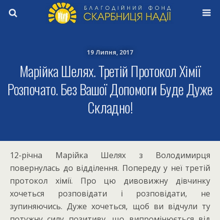
19 Липня, 2017
Марійка Шелях. Третій Протокол Хімії
Розпочато. Без Вашої Допомоги Буде Дуже
Складно!
12-річна Марійка Шелях з Володимирця
повернулась до відділення. Попереду у неї третій
протокол хімії. Про цю дивовижну дівчинку
хочеться розповідати і розповідати, не
зупиняючись. Дуже хочеться, щоб ви відчули ту
потужну силу позитиву, що випромінюється від