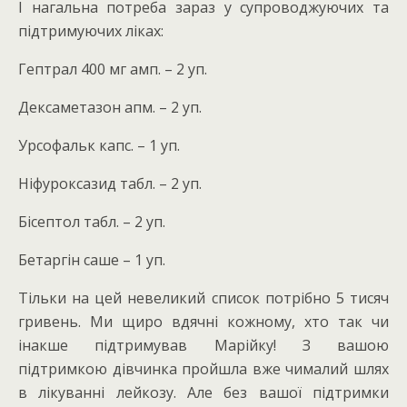
І нагальна потреба зараз у супроводжуючих та
підтримуючих ліках:
Гептрал 400 мг амп. – 2 уп.
Дексаметазон апм. – 2 уп.
Урсофальк капс. – 1 уп.
Ніфуроксазид табл. – 2 уп.
Бісептол табл. – 2 уп.
Бетаргін саше – 1 уп.
Тільки на цей невеликий список потрібно 5 тисяч
гривень. Ми щиро вдячні кожному, хто так чи
інакше підтримував Марійку! З вашою
підтримкою дівчинка пройшла вже чималий шлях
в лікуванні лейкозу. Але без вашої підтримки