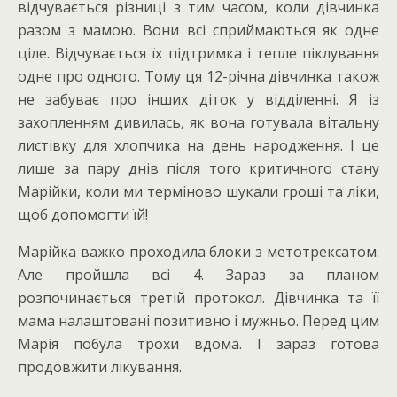
відчувається різниці з тим часом, коли дівчинка
разом з мамою. Вони всі сприймаються як одне
ціле. Відчувається їх підтримка і тепле піклування
одне про одного. Тому ця 12-річна дівчинка також
не забуває про інших діток у відділенні. Я із
захопленням дивилась, як вона готувала вітальну
листівку для хлопчика на день народження. І це
лише за пару днів після того критичного стану
Марійки, коли ми терміново шукали гроші та ліки,
щоб допомогти їй!
Марійка важко проходила блоки з метотрексатом.
Але пройшла всі 4. Зараз за планом
розпочинається третій протокол. Дівчинка та її
мама налаштовані позитивно і мужньо. Перед цим
Марія побула трохи вдома. І зараз готова
продовжити лікування.