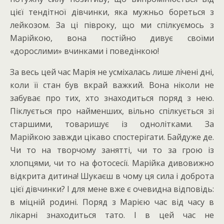
цієї тендітної дівчинки, яка мужньо бореться з
лейкозом. За ці півроку, що ми спілкуємось з
Марійкою, вона постійно дивує своїми
«дорослими» вчинками і поведінкою!
За весь цей час Марія не усміхалась лише лічені дні,
коли її стан був вкрай важкий. Вона ніколи не
забуває про тих, хто знаходиться поряд з нею.
Піклується про найменших, вільно спілкується зі
старшими, товаришує із однолітками. За
Марійкою завжди цікаво спостерігати. Байдуже де.
Чи то на творчому занятті, чи то за грою із
хлопцями, чи то на фотосесії. Марійка дивовижно
відкрита дитина! Шукаєш в чому ця сила і доброта
цієї дівчинки? І для мене вже є очевидна відповідь:
в міцній родині. Поряд з Марією час від часу в
лікарні знаходиться тато. І в цей час не