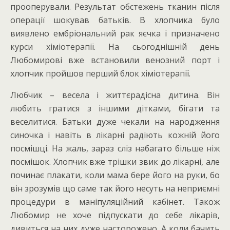
прооперували. Результат обстежень тканин після
операції шокував батьків. В хлопчика було
виявлено ембріональний рак яєчка і призначено
курси хіміотерапії. На сьогоднішній день
Любомирові вже встановили венозний порт і
хлопчик пройшов перший блок хіміотерапії.
Любчик – весела і життєрадісна дитина. Він
любить гратися з іншими дітками, бігати та
веселитися. Батьки дуже чекали на народження
синочка і навіть в лікарні радіють кожній його
посмішці. На жаль, зараз сліз набагато більше ніж
посмішок. Хлопчик вже трішки звик до лікарні, але
починає плакати, коли мама бере його на руки, бо
він зрозумів що саме так його несуть на неприємні
процедури в маніпуляційний кабінет. Також
Любомир не хоче підпускати до себе лікарів,
дивиться на них дуже насторожено. А коли бачить