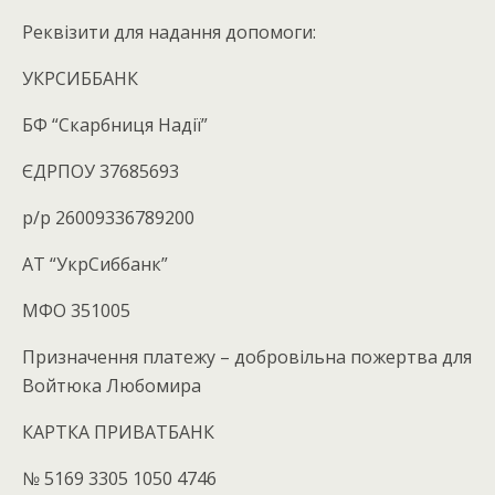
Реквізити для надання допомоги:
УКРСИББАНК
БФ “Скарбниця Надії”
ЄДРПОУ 37685693
р/р 26009336789200
АТ “УкрСиббанк”
МФО 351005
Призначення платежу – добровільна пожертва для
Войтюка Любомира
КАРТКА ПРИВАТБАНК
№ 5169 3305 1050 4746