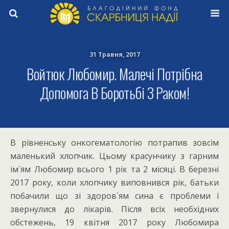
31 Травня, 2017
Войтюк Любомир. Малечі Потрібна
Допомога В Боротьбі З Раком!
В рівненську онкогематологію потрапив зовсім
маленький хлопчик. Цьому красунчику з гарним
ім`ям Любомир всього 1 рік та 2 місяці. В березні
2017 року, коли хлопчику виповнився рік, батьки
побачили що зі здоров`ям сина є проблеми і
звернулися до лікарів. Після всіх необхідних
обстежень, 19 квітня 2017 року Любомира