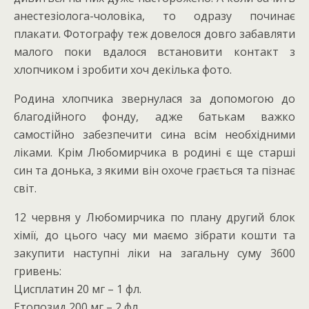
анестезіолога-чоловіка, то одразу починає
плакати. Фотографу теж довелося довго забавляти
малого поки вдалося встановити контакт з
хлопчиком і зробити хоч декілька фото.
Родина хлопчика звернулася за допомогою до
благодійного фонду, адже батькам важко
самостійно забезпечити сина всім необхідними
ліками. Крім Любомирчика в родині є ще старші
син та донька, з якими він охоче грається та пізнає
світ.
12 червня у Любомирчика по плану другий блок
хімії, до цього часу ми маємо зібрати кошти та
закупити наступні ліки на загальну суму 3600
гривень:
Цисплатин 20 мг – 1 фл.
Етопозид 200 мг – 2 фл.