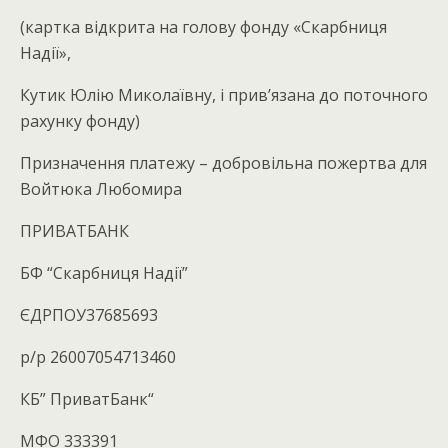
(картка відкрита на голову фонду «Скарбниця
Надії»,
Кутик Юлію Миколаївну, і прив’язана до поточного
рахунку фонду)
Призначення платежу – добровільна пожертва для
Войтюка Любомира
ПРИВАТБАНК
БФ “Скарбниця Надії”
ЄДРПОУ37685693
р/р 26007054713460
КБ” ПриватБанк“
МФО 333391