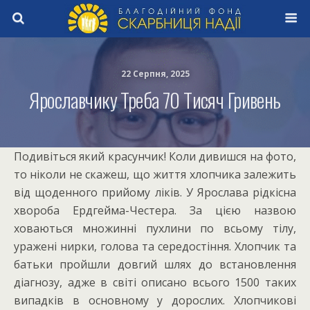
22 Серпня, 2025
Ярославчику Треба 70 Тисяч Гривень
Подивіться який красунчик! Коли дивишся на фото,
то ніколи не скажеш, що життя хлопчика залежить
від щоденного прийому ліків. У Ярослава рідкісна
хвороба Ердгейма-Честера. За цією назвою
ховаються множинні пухлини по всьому тілу,
уражені нирки, голова та середостіння. Хлопчик та
батьки пройшли довгий шлях до встановлення
діагнозу, адже в світі описано всього 1500 таких
випадків в основному у дорослих. Хлопчикові