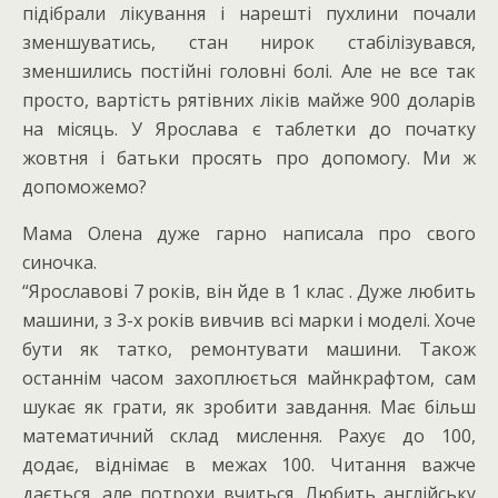
підібрали лікування і нарешті пухлини почали
зменшуватись, стан нирок стабілізувався,
зменшились постійні головні болі. Але не все так
просто, вартість рятівних ліків майже 900 доларів
на місяць. У Ярослава є таблетки до початку
жовтня і батьки просять про допомогу. Ми ж
допоможемо?
Мама Олена дуже гарно написала про свого
синочка.
“Ярославові 7 років, він йде в 1 клас . Дуже любить
машини, з 3-х років вивчив всі марки і моделі. Хоче
бути як татко, ремонтувати машини. Також
останнім часом захоплюється майнкрафтом, сам
шукає як грати, як зробити завдання. Має більш
математичний склад мислення. Рахує до 100,
додає, віднімає в межах 100. Читання важче
дається, але потрохи вчиться. Любить англійську