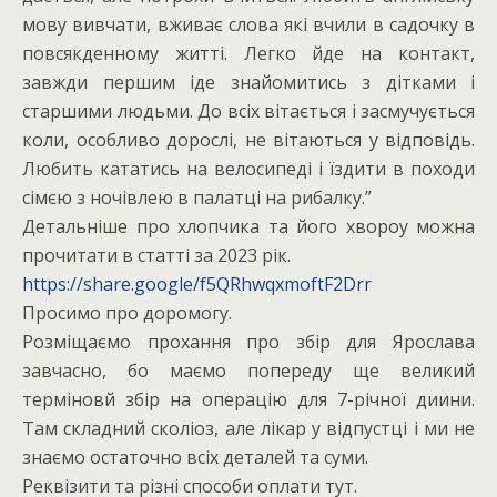
мову вивчати, вживає слова які вчили в садочку в
повсякденному житті. Легко йде на контакт,
завжди першим іде знайомитись з дітками і
старшими людьми. До всіх вітається і засмучується
коли, особливо дорослі, не вітаються у відповідь.
Любить кататись на велосипеді і їздити в походи
сімєю з ночівлею в палатці на рибалку.”
Детальніше про хлопчика та його хвороу можна
прочитати в статті за 2023 рік.
https://share.google/f5QRhwqxmoftF2Drr
Просимо про доромогу.
Розміщаємо прохання про збір для Ярослава
завчасно, бо маємо попереду ще великий
терміновй збір на операцію для 7-річної диини.
Там складний сколіоз, але лікар у відпустці і ми не
знаємо остаточно всіх деталей та суми.
Реквізити та різні способи оплати тут.