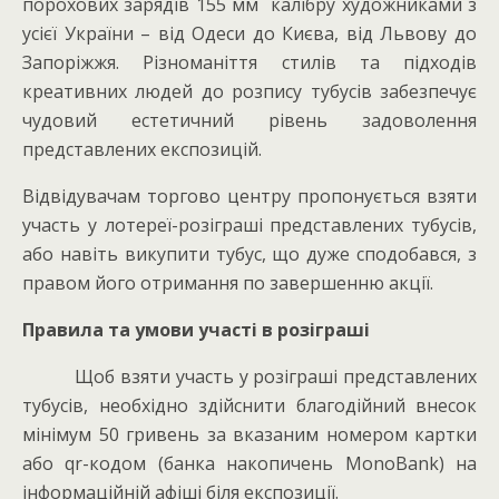
порохових зарядів 155 мм калібру художниками з
усієї України – від Одеси до Києва, від Львову до
Запоріжжя. Різноманіття стилів та підходів
креативних людей до розпису тубусів забезпечує
чудовий естетичний рівень задоволення
представлених експозицій.
Відвідувачам торгово центру пропонується взяти
участь у лотереї-розіграші представлених тубусів,
або навіть викупити тубус, що дуже сподобався, з
правом його отримання по завершенню акції.
Правила та умови участі в розіграші
Щоб взяти участь у розіграші представлених
тубусів, необхідно здійснити благодійний внесок
мінімум 50 гривень за вказаним номером картки
або qr-кодом (банка накопичень MonoBank) на
інформаційній афіші біля експозиції.