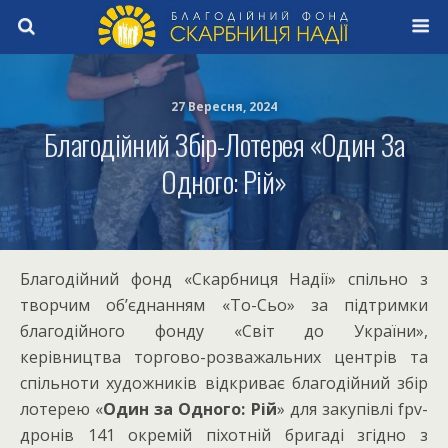
27 Вересня, 2024
Благодійний Збір-Лотерея «Один За
Одного: Рій»
Благодійний фонд «Скарбниця Надії» спільно з
творчим об’єднанням «То-Сьо» за підтримки
благодійного фонду «Світ до України»,
керівництва торгово-розважальних центрів та
спільноти художників відкриває благодійний збір
лотерею «
Один за Одного: Рій
» для закупівлі fpv-
дронів 141 окремій піхотній бригаді згідно з