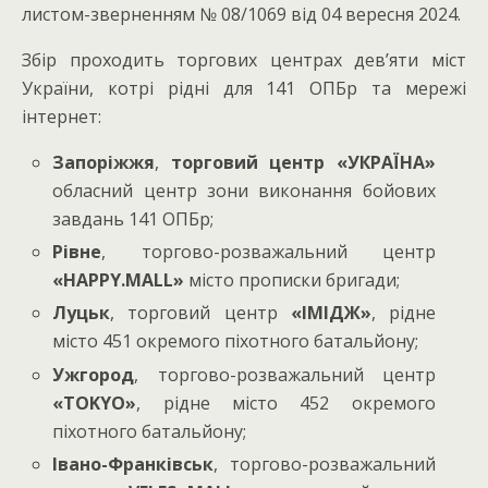
листом-зверненням № 08/1069 від 04 вересня 2024.
Збір проходить торгових центрах дев’яти міст
України, котрі рідні для 141 ОПБр та мережі
інтернет:
Запоріжжя
,
торговий центр «УКРАЇНА»
обласний центр зони виконання бойових
завдань 141 ОПБр;
Рівне
, торгово-розважальний центр
«
HAPPY
.
MALL
»
місто прописки бригади;
Луцьк
, торговий центр
«ІМІДЖ»
, рідне
місто 451 окремого піхотного батальйону;
Ужгород
, торгово-розважальний центр
«
TOKYO
»
, рідне місто 452 окремого
піхотного батальйону;
Івано-Франківськ
, торгово-розважальний