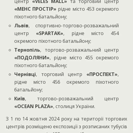
центр
«
VELES
MALL
»
та торговий центр
«МЕНС ПРОСТІР»
рідне місто 453 окремого
піхотного батальйону;
Львів
, спортивно-торгово-розважальний
центр
«
SPARTAK
»
, рідне місто 454
окремого піхотного батальйону;
Тернопіль
, торгово-розважальний центр
«ПОДОЛЯНИ»
, рідне місто 455 окремого
піхотного батальйону;
Чернівці
, торговий центр
«ПРОСПЕКТ»
,
рідне місто 456 окремого піхотного
батальйону;
Київ
, торгово-розважальний центр
«
OCEAN
PLAZA
»
, столиця України.
З 1 по 14 жовтня 2024 року на території торгових
центрів розміщено експозиції з розписаних тубусів