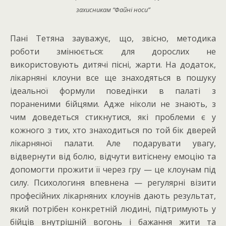
захисникам “Файні носи”
Пані Тетяна зауважує, що, звісно, методика
роботи змінюється: для дорослих не
використовують дитячі пісні, жарти. На додаток,
лікарняні клоуни все ще знаходяться в пошуку
ідеальної формули поведінки в палаті з
пораненими бійцями. Адже ніколи не знають, з
чим доведеться стикнутися, які проблеми є у
кожного з тих, хто знаходиться по той бік дверей
лікарняної палати. Але подарувати увагу,
відвернути від болю, відчути витіснену емоцію та
допомогти прожити її через гру — це клоунам під
силу. Психологиня впевнена — регулярні візити
професійних лікарняних клоунів дають результат,
який потрібен конкретній людині, підтримують у
бійців внутрішній вогонь і бажання жити та