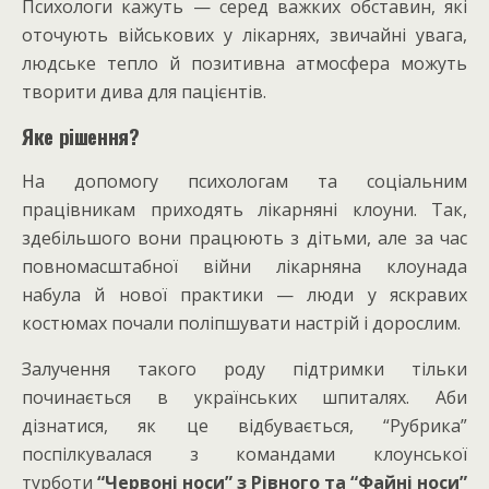
Психологи кажуть — серед важких обставин, які
оточують військових у лікарнях, звичайні увага,
людське тепло й позитивна атмосфера можуть
творити дива для пацієнтів.
Яке рішення?
На допомогу психологам та соціальним
працівникам приходять лікарняні клоуни. Так,
здебільшого вони працюють з дітьми, але за час
повномасштабної війни лікарняна клоунада
набула й нової практики — люди у яскравих
костюмах почали поліпшувати настрій і дорослим.
Залучення такого роду підтримки тільки
починається в українських шпиталях. Аби
дізнатися, як це відбувається, “Рубрика”
поспілкувалася з командами клоунської
турботи
“Червоні носи” з Рівного та “Файні носи”