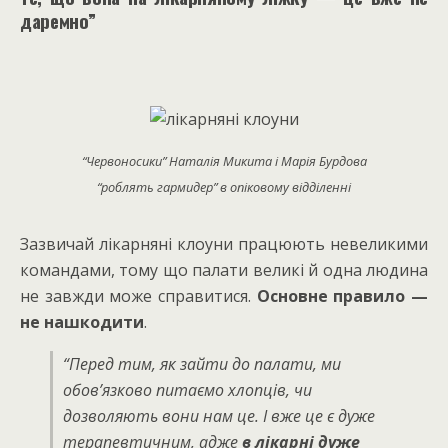
даремно”
“Червоносики” Наталія Микита і Марія Бурдова
“роблять гармидер” в опіковому відділенні
Зазвичай лікарняні клоуни працюють невеликими
командами, тому що палати великі й одна людина
не завжди може справитися.
Основне правило —
не нашкодити
.
“
Перед тим, як зайти до палати, ми
обов’язково питаємо хлопців, чи
дозволяють вони нам це. І вже це є дуже
терапевтичним, адже
в лікарні дуже