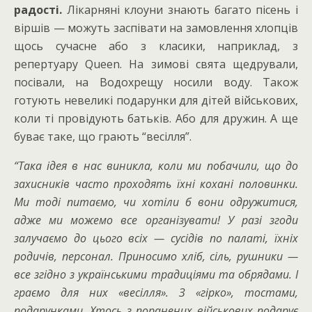
радості.
Лікарняні клоуни знають багато пісень і
віршів — можуть заспівати на замовлення хлопців
щось сучасне або з класики, наприклад, з
репертуару Queen. На зимові свята щедрували,
посівали, на Водохрещу носили воду. Також
готують невеликі подарунки для дітей військових,
коли ті провідують батьків. Або для дружин. А ще
буває таке, що грають “весілля”.
“Така ідея в нас виникла, коли ми побачили, що до
захисників часто проходять їхні кохані половинки.
Ми тоді питаємо, чи хотіли б вони одружитися,
адже ми можемо все організувати! У разі згоди
залучаємо до цього всіх — сусідів по палаті, їхніх
родичів, персонал. Приносимо хліб, сіль, рушники —
все згідно з українськими традиціями та обрядами. І
граємо для них
«
весілля
»
. З
«
гірко
»
, тостами,
подарунками. Хтось з поранених військових подарує