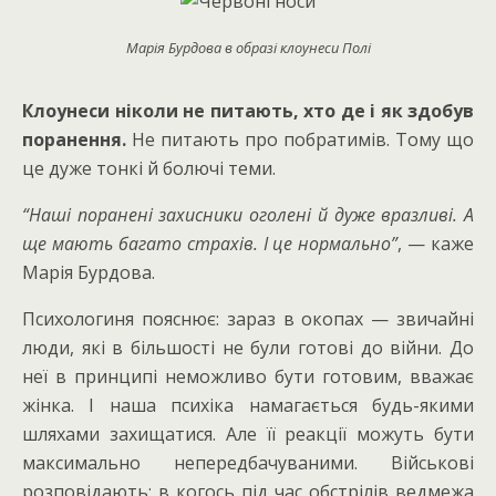
Марія Бурдова в образі клоунеси Полі
Клоунеси ніколи не питають, хто де і як здобув
поранення.
Не питають про побратимів. Тому що
це дуже тонкі й болючі теми.
“Наші поранені захисники оголені й дуже вразливі. А
ще мають багато страхів. І це нормально”
, — каже
Марія Бурдова.
Психологиня пояснює: зараз в окопах — звичайні
люди, які в більшості не були готові до війни. До
неї в принципі неможливо бути готовим, вважає
жінка. І наша психіка намагається будь-якими
шляхами захищатися. Але її реакції можуть бути
максимально непередбачуваними. Військові
розповідають: в когось під час обстрілів ведмежа