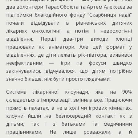
два волонтери Тарас Обоїста та Артем Алексєєв за
підтримки благодійного фонду “Скарбниця надії”
почали відвідувати в рівненських дитячих
лікарнях онкологічні, а потім і неврологічні
відділення. Перші два-три виходи хлопці
працювали як аніматори. Але цей формат у
відділеннях, де діти лежать рік-півтора, виявився
неефективним — ігри та фокуси швидко
закінчувалися, відчувалося, що дітям потрібно
значно більше, ніж бути просто глядачами.
Система лікарняної клоунади, яка на 90%
складається з імпровізації, змінила все. Працюючи
прямо в палатах, а не в холі чи ігрових кімнатах,
клоуни йшли на безпосередній контакт як з
дітьми, так і з батьками та медичними
працівниками. Не лише розважали, а й