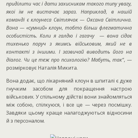
приділити час і дати захисникам такого типу увагу,
якої їм не вистачає зараз. Наприклад, в нашій
команді є клоунеса Світлячок — Оксана Світлична.
Вона —
«
сумний
»
клоун, тобто більш флегматична
особистість. Коли я галдю і гагачу — вона сідає
тихенько поруч з якимсь військовим, який не в
контакті з іншими. І зазвичай виводить його на
діалог. Чи це теж про психологію? Мабуть, так
“
, —
розмірковує Наталія Микита.
Вона додає, що лікарняний клоун в шпиталі є дуже
гнучким засобом для покращення настрою
військових. У спільному дійстві вони знайомляться
між собою, спілкуюся, і все це — через посмішку.
Завдяки цьому краще налагоджуються відносини
й з персоналом.