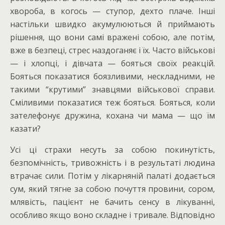
хвороба, в когось — ступор, дехто плаче. Інші
настільки швидко акумулюються й приймають
рішення, що вони самі вражені собою, але потім,
вже в безпеці, стрес наздоганяє і їх. Часто військові
— і хлопці, і дівчата — бояться своїх реакцій.
Бояться показатися боязливими, нескладними, не
такими “крутими” знавцями військової справи.
Сміливими показатися теж бояться. Бояться, коли
зателефонує дружина, кохана чи мама — що їм
казати?
Усі ці страхи несуть за собою покинутість,
безпомічність, тривожність і в результаті людина
втрачає сили. Потім у лікарняній палаті додається
сум, який тягне за собою почуття провини, сором,
млявість, пацієнт не бачить сенсу в лікуванні,
особливо якщо воно складне і тривале. Відповідно