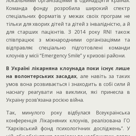
локальними організаціями в одинадцяти країнах.
Команда фонду розробила широкий спектр
спеціальних форматів у межах своїх програм не
тільки для хворих дітей та дітей з інвалідністю, а й
для старших пацієнтів. З 2014 року RNI також
співпрацює з міжнародними організаціями та
відправляє спеціально підготовлені команди
клоунів у місії “Emergency Smile” у кризові райони.
В Україні лікарняна клоунада поки існує лише
на волонтерських засадах
, але навіть за таких
умов вона розвивається і знаходить в собі сили й
наснагу реагувати на виклики, які принесла в
Україну розвʼязана росією війна.
Так, минулого року відбулася Всеукраїнська
конференція Лікарняних клоунів, реалізована ГО
“Харківський фонд психологічних досліджень”. У