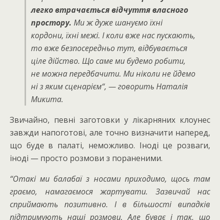
легко втрачається відчуття власного
простору.
Ми ж дуже шануємо їхні
кордони, їхні межі. І коли вже нас пускають,
то вже безпосередньо тут, відбувається
ціле дійство. Що саме ми будемо робити,
не можна передбачити. Ми ніколи не йдемо
ні з яким сценарієм
“
, — говорить Наталія
Микита.
Звичайно, певні заготовки у лікарняних клоунес
завжди напоготові, але точно визначити наперед,
що буде в палаті, неможливо. Іноді це розваги,
іноді — просто розмови з пораненими.
“Отакі ми балабаї з носами приходимо, щось там
граємо, намагаємося жартувати. Зазвичай нас
сприймають позитивно. І в більшості випадків
підтримують наші розмови. Але буває і так, що