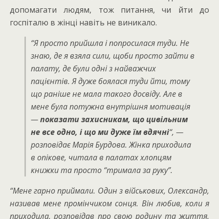
допомагати людям, тож питання, чи йти до
госпіталю в жінці навіть не виникало.
“Я просто прийшла і попросилася туди. Не
знаю, де я взяла сили, щоби просто зайти в
палату, де були одні з найважчих
пацієнтів. Я дуже боялася туди йти, тому
що раніше не мала такого досвіду. Але в
мене була потужна внутрішня мотивація
—
показати захисникам, що цивільним
не все одно, і що ми дуже їм вдячні
“, —
розповідає Марія Бурдова. Жінка приходила
в опікове, читала в палатах хлопцям
книжки та просто “тримала за руку”.
“Мене гарно приймали. Один з військових, Олександр,
називав мене промінчиком сонця. Він любив, коли я
приходила, розповідав про свою родину та життя.