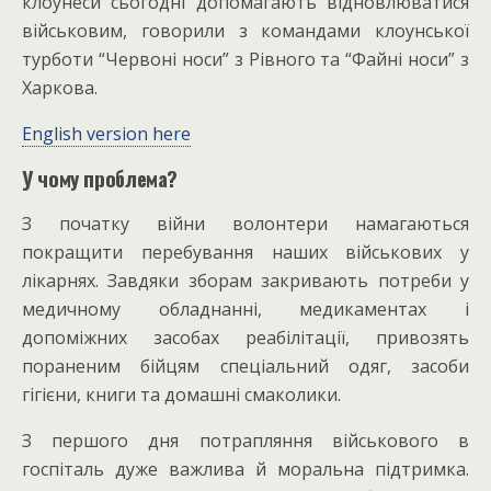
клоунеси сьогодні допомагають відновлюватися
військовим, говорили з командами клоунської
турботи “Червоні носи” з Рівного та “Файні носи” з
Харкова.
English version here
У чому проблема?
З початку війни волонтери намагаються
покращити перебування наших військових у
лікарнях. Завдяки зборам закривають потреби у
медичному обладнанні, медикаментах і
допоміжних засобах реабілітації, привозять
пораненим бійцям спеціальний одяг, засоби
гігієни, книги та домашні смаколики.
З першого дня потрапляння військового в
госпіталь дуже важлива й моральна підтримка.