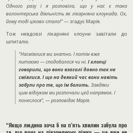
Одного разу і я розповіла, що у нас є така
волонтерська діяльність як лікарняна клоунада. Ох,
йому тоді цікаво стало!”
— згадує Марія.
Тож невдовзі лікарняні клоуни завітали до
шпиталю.
“Насміялися ми знатно. І потім вже
питаємо — сподобалося чи ні.
І хлопці
говорили, що вони взагалі давно так не
сміялися. І що на деякий час вони навіть
забули про те, що їм болить.
Завдяки
цим відгукам ми розпочали цей напрямок. І
понеслося”
, — розповідає Марія.
“
Якщо людина хоча б на п’ять хвилин забула про
те, що вона на лікарняному ліжку — це вже не