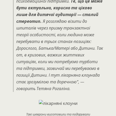
психоемоційної підтримки.
Те, що це може
бути актуально, корисно та цікаво
лише для дитячої аудиторії — сталий
стереотип.
Я розглядаю візити до
шпиталів через призму транзактної
теорії особистості, коли людина може
перебувати в трьох станах-позиціях:
Дорослого, Батька/Матері або Дитини. Так
от, в кризових, важких життєвих
ситуаціях, коли ми потребуємо турботи
та підтримки, зазвичай ми перебуваємо в
позиції Дитини. І тут лікарняна клоунада
стає зрозумілою та доречною”,
—
говорить Тетяна Рогаліна.
Такі шеврони виготовили та подарували