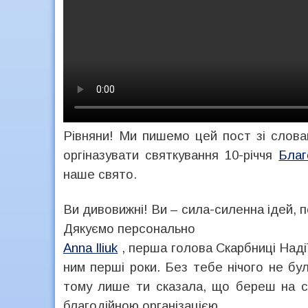
Рівняни!
Ми пишемо цей пост зі слова
оргіназувати святкування 10-річчя
Благ
наше свято.
Ви дивовижні! Ви – сила-силенна ідей, 
Дякуємо персонально
Anna Iliuk
, перша голова Скарбниці Наді
ним перші роки. Без тебе нічого не бу
тому лише ти сказала, що береш на се
благодійною організацією.