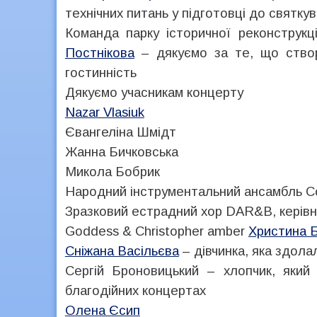
технічних питань у підготовці до святку
Команда парку історичної реконструкц
Постнікова
– дякуємо за те, що ство
гостинність
Дякуємо учасникам концерту
Nazar Vlasiuk
Євангеліна Шмідт
Жанна Бичковська
Микола Бобрик
Народний інструментальний ансамбль Co
Зразковий естрадний хор DAR&B, керівн
Goddess & Christopher amber
Христина Б
Сніжана Васільєва
– дівчинка, яка здола
Сергій Броновицький – хлопчик, який
благодійних концертах
Олена Єсип