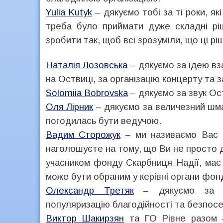
Yulia Kutyk
– дякуємо тобі за ті роки, я
треба було приймати дуже складні рі
зробити так, щоб всі зрозуміли, що ці р
Наталія Лозовська
– дякуємо за ідею вз
на Оствиці, за організацію концерту та 
Solomiia Bobrovska
– дякуємо за звук Ос
Оля Лірник
– дякуємо за величезний шма
погодилась бути ведучою.
Вадим Сторожук
– ми називаємо Вас д
наголошуєте на тому, що Ви не просто 
учасником фонду Скарбниця Надії, має 
може бути обраним у керівні органи фонд
Олександр Третяк
– дякуємо за по
популяризацію благодійності та безпосе
Виктор Шакирзян
та ГО Рівне разом –