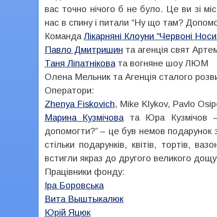
вас точно нічого б не було. Це ви зі мі
нас в спину і питали “Ну що там? Допом
Команда
Лікарняні Клоуни “Червоні Носи”
Павло Дмитришин
та агенція свят Арте
Таня Ліпатнікова
та вогняне шоу ЛЮМ
Олена Мельник та Агенція сталого розви
Оператори:
Zhenya Fiskovich
, Mike Klykov, Pavlo Osi
Марина Кузмічова
та Юра Кузмічов –
допомогти?” – це був немов подарунок 
стільки подарунків, квітів, тортів, в
встигли якраз до другого великого дощу.
Працівники фонду:
Іра Боровська
Вита Выштыкалюк
Юрій Яцюк