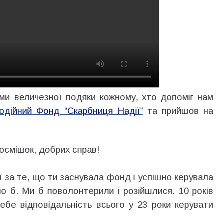
ми величезної подяки кожному, хто допоміг нам
одійний Фонд “Скарбниця Надії”
та прийшов на
посмішок, добрих справ!
ї за те, що ти заснувала фонд і успішно керувала
ло б. Ми б поволонтерили і розійшлися. 10 років
бе відповідальність всього у 23 роки керувати