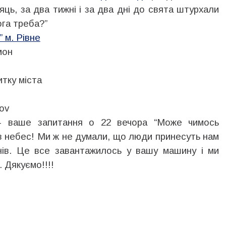
сяць, за два тижні і за два дні до свята штурхали
ога треба?”
 м. Рівне
мон
тку міста
pov
 ваше запитання о 22 вечора “Може чимось
з небес! Ми ж не думали, що люди принесуть нам
азонів. Це все завантажилось у вашу машину і ми
 Дякуємо!!!!