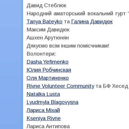
Давид Стеблюк
Народний аматорський вокальний гурт “Л
Tanya Bateyko
та
Галина Давидюк
Максим Давидюк
Ашхен Арутюнян
Дякуємо всім іншим помісчникам!
Волонтери:
Dasha Yefimenko
Юлия Робчинская
Оля Мартиненко
Rivne Volunteer Community
та БФ Хесед
Natalka Lusta
Lyudmyla Blagovysna
Лариса Міхай
Kseniya Rivne
Лариса Антипова