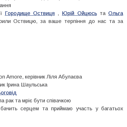
вання
ії
Городище Оствиця
,
Юрій Ойцюсь
та
Ольга
рили Оствицю, за ваше терпіння до нас та за
n Amore, керівник Ліля Абулаєва
ик Ірина Шаульська
оговід
ла рак та мріє бути співачкою
 бачить серцем та приймаю участь у багатьох