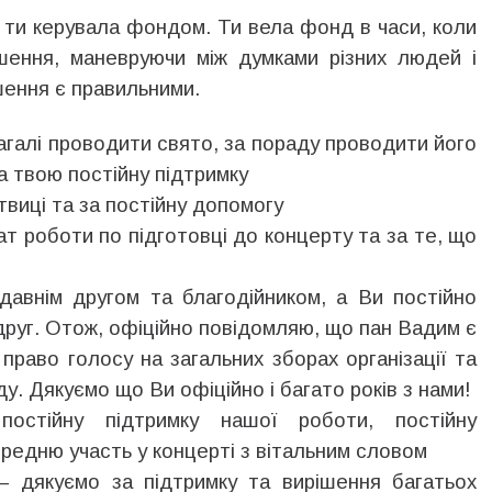
кі ти керувала фондом. Ти вела фонд в часи, коли
шення, маневруючи між думками різних людей і
ішення є правильними.
агалі проводити свято, за пораду проводити його
за твою постійну підтримку
твиці та за постійну допомогу
т роботи по підготовці до концерту та за те, що
авнім другом та благодійником, а Ви постійно
друг. Отож, офіційно повідомляю, що пан Вадим є
право голосу на загальних зборах організації та
у. Дякуємо що Ви офіційно і багато років з нами!
стійну підтримку нашої роботи, постійну
редню участь у концерті з вітальним словом
 дякуємо за підтримку та вирішення багатьох