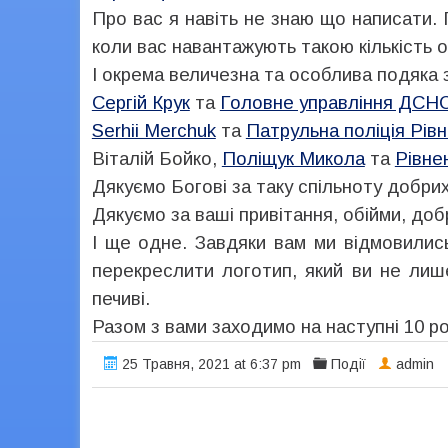
Про вас я навіть не знаю що написати.
коли вас навантажують такою кількість об
І окрема величезна та особлива подяка з
Сергій Крук
та
Головне управління ДСНС 
Serhii Merchuk
та
Патрульна поліція Рівн
Віталій Бойко,
Поліщук Микола
та
Рівне
Дякуємо Богові за таку спільноту добри
Дякуємо за ваші привітання, обійми, добр
І ще одне. Завдяки вам ми відмовились
перекреслити логотип, який ви не лиш
печиві.
Разом з вами заходимо на наступні 10 ро
25 Травня, 2021 at 6:37 pm
Події
admin