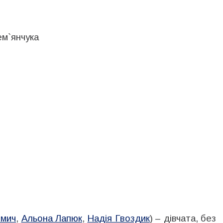
ем`янчука
омич
,
Альона Лапюк
,
Надія Гвоздик
) – дівчата, без