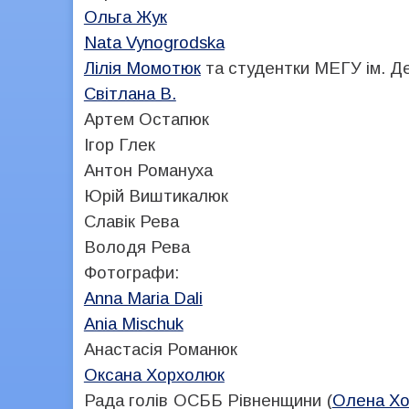
Ольга Жук
Nata Vynogrodska
Лілія Момотюк
та студентки МЕГУ ім. Д
Світлана В.
Артем Остапюк
Ігор Глек
Антон Романуха
Юрій Виштикалюк
Славік Рева
Володя Рева
Фотографи:
Anna Maria Dali
Ania Mischuk
Анастасія Романюк
Оксана Хорхолюк
Рада голів ОСББ Рівненщини (
Олена Х