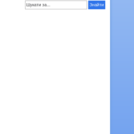
Search
for: