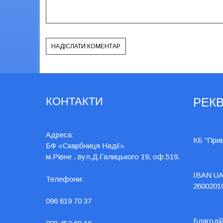
КОНТАКТИ
РЕКВ
Адреса:
КБ "При
БФ «Скарбниця Надії»
м.Рівне , вул.Д.Галицького 19, оф.519.
IBAN UA
Телефони:
2600201
096 819 70 37
Благоді