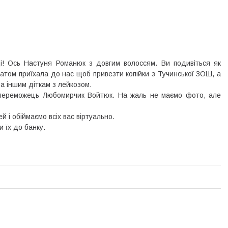
і! Ось Настуня Романюк з довгим волоссям. Ви подивіться як
татом приїхала до нас щоб привезти копійки з Тучинської ЗОШ, а
еба іншим діткам з лейкозом.
ш переможець Любомирчик Войтюк. На жаль не маємо фото, але
 і обіймаємо всіх вас віртуально.
и їх до банку.