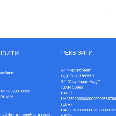
РЕКВІЗИТИ
ІЗИТИ
АТ “УкрСиббанк”
ватбанк”
ЄДРПОУ 37685693
БФ “Скарбниця Надії”
IBAN Codes
 84 305299 00000
(UAH)
0701895
UA273510050000026009336789
(EUR)
UA083052990000026009000702
йний фонд “Скарбниця Надії”
(USD)