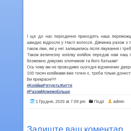
І ще до нас періодично приходять наші переможц
швидко відросло у Насті волосся. Дівчинка разом з 
також ліки, які у неї залишились після лікування і тр
Також величезну копілку копійок передав нам на
безмежно дякуємо хлопчикові та його батькам!
Ось чому ми не проводимо сьогодні відчинених дверей
100 тисяч копійками вже точно є, треба тільки донест
Ви прекрасні!!!!
#КопійкиРятуютьЖиття
#РазомМожемоБільше
1 Грудня, 2020 at 7:09 pm
Події
admin
Залиште ваш коментар