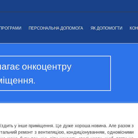
 ПРОГРАМИ
ПЕРСОНАЛЬНА ДОПОМОГА
ЯК ДОПОМОГТИ
КОН
магає онкоцентру
міщення.
еїздить у інше приміщення. Це дуже хороша новина. Але разом з
італьний ремонт з вентиляцією, кондиціонуванням, одномісними