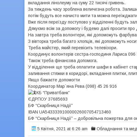
вкладання лінолеуму на суму 22 тисячі гривень.
За тиждень часу зроблена величезна робота. Залиши
потім будуть все начисто мити та можна переїжджати
Вже після переїзду поступово у відділенні будуть за
Дякуємо всім за допомогу і будемо далі просити про 
На завтра треба волонтери, які допоможуть фарбува
З вівторка треба багато хлопців, які допоможуть носи
Треба майстер, який перевісить телевізори.
Координує волонтерів сестра-господиня Лариса 096 59
Також треба фінансова допомога.
У відділення ще треба оплатити шафи в кабінет ста
заливання стяжки в коридорі, вкладання плитки, плит
Якщо бажаєте допомогти
Координатор Мар`яна Рева (098) 45 26 916
КБ “Приватбанк”
ЄДРПОУ 37685693
БФ “Скарбниця Надії”
IBAN UA543333910000026007054713460
БФ “Скарбниця Надії” – добровільна пожертва для 
5 Квітня, 2021 at 6:26 am
Обладнання та ме