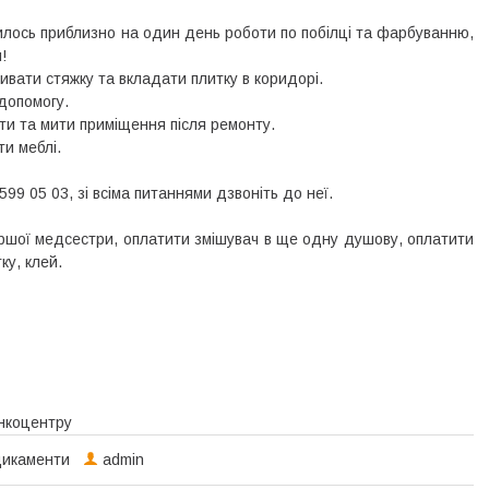
лось приблизно на один день роботи по побілці та фарбуванню,
!
ливати стяжку та вкладати плитку в коридорі.
допомогу.
ти та мити приміщення після ремонту.
ти меблі.
9 05 03, зі всіма питаннями дзвоніть до неї.
ршої медсестри, оплатити змішувач в ще одну душову, оплатити
ку, клей.
онкоцентру
дикаменти
admin