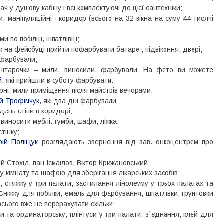
ач у душову кабіну і всі комплектуючі до цієї сантехніки;
 маніпуляційні і коридор (всього на 32 вікна на суму 44 тисячі
и по побілці, шпатлівці;
ик на фейсбуці прийти пофарбувати батареї, підвіконня, двері;
о фарбували;
санітарочки – мили, виносили, фарбували. На фото ви можете
й
, які прийшли в суботу фарбувати;
арні, мили приміщення після майстрів вечорами;
й Трофімчук
, які два дні фарбували
день стіни в коридорі;
иносити меблі: тумби, шафи, ліжка;
тінку;
ій Поліщук
розглядають звернення від зав. онкоцентром про
 Стохід, пан Ісмаілов, Віктор Крижановський;
у кімнату та шафою для зберігання лікарських засобів;
 стяжку у три палати, застилання лінолеуму у трьох палатах та
 Сніжку для побілки, емаль для фарбування, шпатлівки, грунтовки
всього вже не перерахувати скільки;
 та ординаторську, плінтуси у три палати, з`єднання, клей для