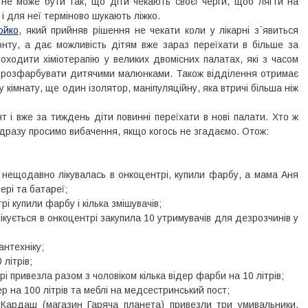
лі не може бути так, що діти чекають своєї черги, щоб лягти на
а і для неї терміново шукають ліжко.
ойко
, який прийняв рішення не чекати коли у лікарні з`явиться
онту, а дає можливість дітям вже зараз переїхати в більше за
ходити хіміотерапію у великих двомісних палатах, які з часом
 розфарбувати дитячими малюнками. Також відділення отримає
 кімнату, ще один ізолятор, маніпуляційну, яка втричі більша ніж
 і вже за тиждень діти повинні переїхати в нові палати. Хто ж
дразу просимо вибачення, якщо когось не згадаємо. Отож:
а нещодавно лікувалась в онкоцентрі, купили фарбу, а мама Аня
ері та батареї;
і купили фарбу і кілька змішувачів;
ікується в онкоцентрі закупила 10 утримувачів для дезрозчинів у
антехніку;
літрів;
рі привезла разом з чоловіком кілька відер фарби на 10 літрів;
ер на 100 літрів та меблі на медсестринський пост;
ардаш (магазин Гаряча планета) привезли три умивальники,