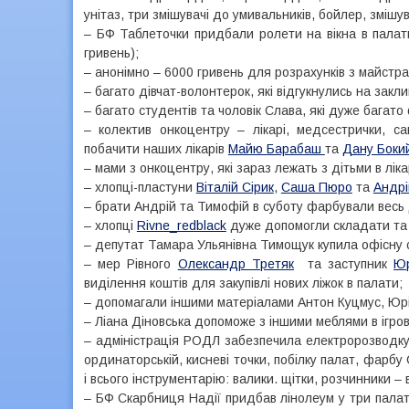
унітаз, три змішувачі до умивальників, бойлер, змішув
– БФ Таблеточки придбали ролети на вікна в палати,
гривень);
– анонімно – 6000 гривень для розрахунків з майстрам
– багато дівчат-волонтерок, які відгукнулись на закл
– багато студентів та чоловік Слава, які дуже багат
– колектив онкоцентру – лікарі, медсестрички, 
побачити наших лікарів
Майю Барабаш
та
Дану Боки
– мами з онкоцентру, які зараз лежать з дітьми в лік
– хлопці-пластуни
Віталій Сірик
,
Саша Пюро
та
Андрі
– брати Андрій та Тимофій в суботу фарбували весь 
– хлопці
Rivne_redblack
дуже допомогли складати та в
– депутат Тамара Ульянівна Тимощук купила офісну с
– мер Рівного
Олександр Третяк
та заступник
Юр
виділення коштів для закупівлі нових ліжок в палати;
– допомагали іншими матеріалами Антон Куцмус, Юрій
– Ліана Діновська допоможе з іншими меблями в ігров
– адміністрація РОДЛ забезпечила електророзводку,
ординаторській, кисневі точки, побілку палат, фарбу
і всього інструментарію: валики. щітки, розчинники – 
– БФ Скарбниця Надії придбав лінолеум у три палати