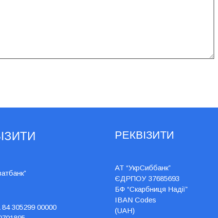
РЕКВІЗИТИ
ІЗИТИ
АТ “УкрСиббанк”
ватбанк”
ЄДРПОУ 37685693
БФ “Скарбниця Надії”
IBAN Codes
 84 305299 00000
(UAH)
0701895