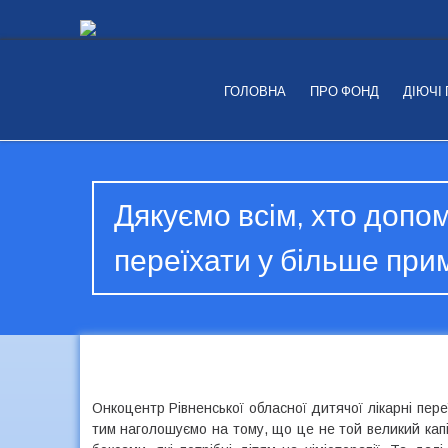
ГОЛОВНА
ПРО ФОНД
ДІЮЧІ
Дякуємо всім, хто допо
переїхати у більше при
Онкоцентр Рівненської обласної дитячої лікарні пер
тим наголошуємо на тому, що це не той великий кап