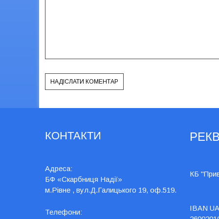
КОНТАКТИ
РЕКВ
Адреса:
КБ "При
БФ «Скарбниця Надії»
м.Рівне , вул.Д.Галицького 19, оф.519.
IBAN UA
Телефони:
2600201