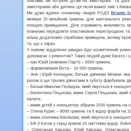
боксами, які потрібні дітям на хіміотерапії. Та да
хіміотерапію або дитина їде після важкої хімії з Києв
Ми дуже вдячні головному лікарю РОДЛ
Віталію Б
мінімум 15 мільйонів гривень для капітального рем
площею приміщення. Діти отримають можливість про
плануємо переділити пластиковою перегородкою та
кілька додаткових службових приміщень, велику ігрову
та, що є зараз.
У новому відділенні швидко йде косметичний ремонт
допомагає з ремонтом? Таких людей дуже багато і о
– пан Юрій (компанія Парті) – 5000 гривень;
– фармкомпанія Віста – 10 000 гривень;
– Аня і Юрій Конощуки, батьки дівчинки Мілани, як
разом із ще трьома дівчатами в суботу фарбували дв
– батьки Миколки Полішука, який лікується в онкоцентр
– Валентина Пецькова, мама Сергія Пецькова, який л
палати;
– мами дітей з онкоцентру зібрали 1500 гривень на с
– Олена Курис – 8000 гривень та 6 відер фарби на 10 
– мама хлопчика Васільєва, який лікується в онкоцент
– БФ З Богом у серці купили 10 сміттєвих відер, бойл
– Олександр Кардаш, Юрій Кардаш, Олександра К