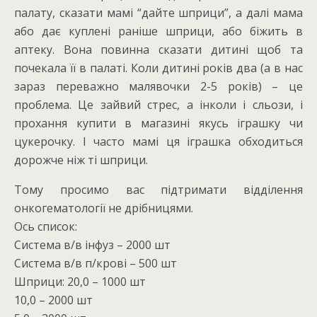
палату, сказати мамі “дайте шприци”, а далі мама
або дає куплені раніше шприци, або біжить в
аптеку. Вона повинна сказати дитині щоб та
почекала її в палаті. Коли дитині років два (а в нас
зараз переважно малявочки 2-5 років) – це
проблема.
Це зайвий стрес, а інколи і сльози, і
прохання купити в магазині якусь іграшку чи
цукерочку. І часто мамі ця іграшка обходиться
дорожче ніж ті шприци.
Тому просимо вас підтримати відділення
онкогематології не дрібницями.
Ось список:
Система в/в інфуз – 2000 шт
Система в/в п/крові – 500 шт
Шприци: 20,0 – 1000 шт
10,0 – 2000 шт