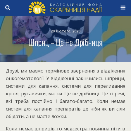
20 Лютого, 2020
Шприц – Це Не Дрібниця
Друзі, ми маємо термінове звернення з відділення
онкогематології. У відділенні закінчились шприци,
системи для капання, системи для переливання
крові, рукавички, маски. Це не дрібниці. Це ті речі,
які треба постійно і багато-багато. Коли немає
систем для капання препаратів це ніби як ви сіли
обідати, а не маєте ложки.
Коли немає шприців то медсестра повинна піти в