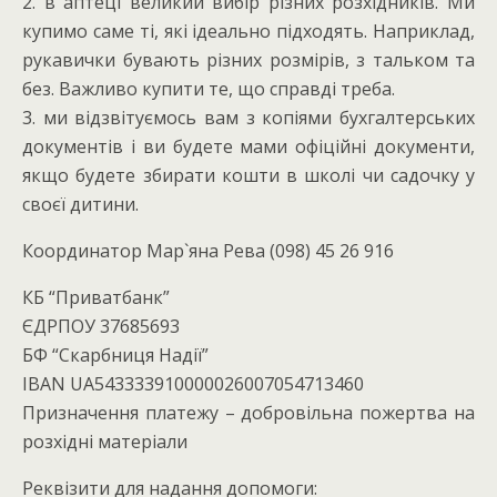
2. в аптеці великий вибір різних розхідників. Ми
купимо саме ті, які ідеально підходять. Наприклад,
рукавички бувають різних розмірів, з тальком та
без. Важливо купити те, що справді треба.
3. ми відзвітуємось вам з копіями бухгалтерських
документів і ви будете мами офіційні документи,
якщо будете збирати кошти в школі чи садочку у
своєї дитини.
Координатор Мар`яна Рева (098) 45 26 916
КБ “Приватбанк”
ЄДРПОУ 37685693
БФ “Скарбниця Надії”
IBAN UA543333910000026007054713460
Призначення платежу – добровільна пожертва на
розхідні матеріали
Реквізити для надання допомоги: