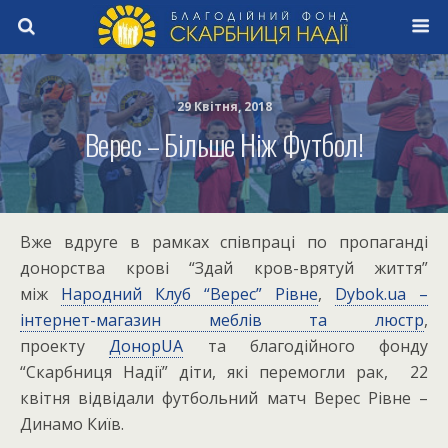
29 Квітня, 2018
Верес – Більше Ніж Футбол!
Вже вдруге в рамках співпраці по пропаганді
донорства крові “Здай кров-врятуй життя”
між
Народний Клуб “Верес” Рівне
,
Dybok.ua –
інтернет-магазин меблів та люстр
,
проекту
ДонорUA
та благодійного фонду
“Скарбниця Надії” діти, які перемогли рак, 22
квітня відвідали футбольний матч Верес Рівне –
Динамо Київ.