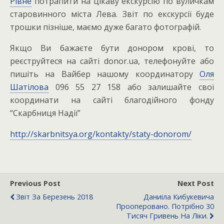
Рівне
потрапити на цікаву екскурсію по вуличкам
старовинного міста Лева. Звіт по екскурсії буде
трошки пізніше, маємо дуже багато фотографій.
Якщо Ви бажаєте бути донором крові, то
реєструйтеся на сайті donor.ua, телефонуйте або
пишіть на Вайбер нашому координатору
Оля
Шатілова
096 55 27 158 або залишайте свої
координати на сайті благодійного фонду
“Скарбниця Надії”
http://skarbnitsya.org/kontakty/staty-donorom/
Previous Post
Next Post
Звіт За Березень 2018
Даниіла Кибукевича
Прооперовано. Потрібно 30
Тисяч Гривень На Ліки.