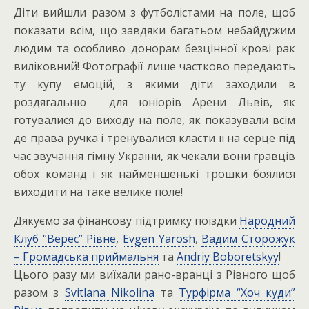
Діти вийшли разом з футболістами на поле, щоб
показати всім, що завдяки багатьом небайдужим
людим та особливо донорам безцінної крові рак
виліковний! Фотографії лише частково передають
ту купу емоцій, з якими діти заходили в
роздягальню для юніорів Арени Львів, як
готувалися до виходу на поле, як показували всім
де права ручка і тренувалися класти її на серце під
час звучання гімну України, як чекали вони гравців
обох команд і як найменшенькі трошки боялися
виходити на таке велике поле!
Дякуємо за фінансову підтримку поїздки
Народний
Клуб “Верес” Рівне
,
Evgen Yarosh
,
Вадим Сторожук
– Громадська приймальня
та
Andriy Boboretskyy
!
Цього разу ми виїхали рано-вранці з Рівного щоб
разом з
Svitlana Nikolina
та
Турфірма “Хоч куди”