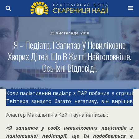
25 Листопада, 2018
Я – Педіатр, І Запитав У Невиліковно
Хворих Дітей, Що В Житті Найголовніше.
Ось Їхні Відповіді.
Коли паліативний педіатр з ПАР побачив в стрічці
Твіттера занадто багато негативу, він вирішив
поділитися позитивними, надихаючими думками
Аластер Макальпін з Кейптауна написав :
смертельно хворих дітей зі своєї лікарні.
«Я запитав у своїх невиліковних пацієнтів з
паліативної педіатрії, що їм подобається в