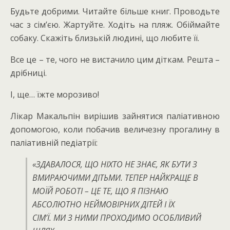
Будьте добрими.
Читайте більше книг.
Проводьте
час з сім’єю.
Жартуйте.
Ходіть на пляж.
Обіймайте
собаку.
Скажіть близькій людині, що любите її.
Все це – те, чого не вистачило цим діткам.
Решта –
дрібниці.
І, ще… їжте морозиво!
Лікар Макальпін вирішив зайнятися паліативною
допомогою, коли побачив величезну прогалину в
паліативній педіатрії:
«ЗДАВАЛОСЯ, ЩО НІХТО НЕ ЗНАЄ, ЯК БУТИ З
ВМИРАЮЧИМИ ДІТЬМИ.
ТЕПЕР НАЙКРАЩЕ В
МОЇЙ РОБОТІ – ЦЕ ТЕ, ЩО Я ПІЗНАЮ
АБСОЛЮТНО НЕЙМОВІРНИХ ДІТЕЙ І ЇХ
СІМ’Ї.
МИ З НИМИ ПРОХОДИМО ОСОБЛИВИЙ