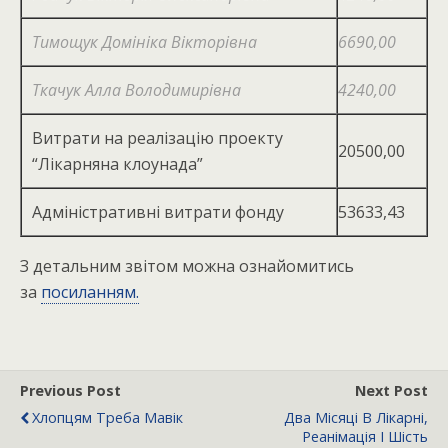
Тимощук Домініка Вікторівна
6690,00
Ткачук Алла Володимирівна
4240,00
Витрати на реалізацію проекту
20500,00
“Лікарняна клоунада”
Адміністративні витрати фонду
53633,43
З детальним звітом можна ознайомитись
за
посиланням.
Previous Post
Next Post
Хлопцям Треба Мавік
Два Місяці В Лікарні,
Реанімація І Шість