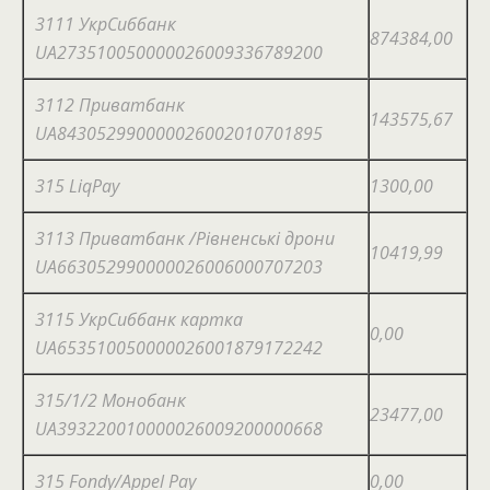
3111 УкрСиббанк
874384,00
UA273510050000026009336789200
3112 Приватбанк
143575,67
UA843052990000026002010701895
315 LiqPay
1300,00
3113 Приватбанк /Рівненські дрони
10419,99
UA663052990000026006000707203
3115 УкрСиббанк картка
0,00
UA653510050000026001879172242
315/1/2 Монобанк
23477,00
UA393220010000026009200000668
315 Fondy/Appel Pay
0,00