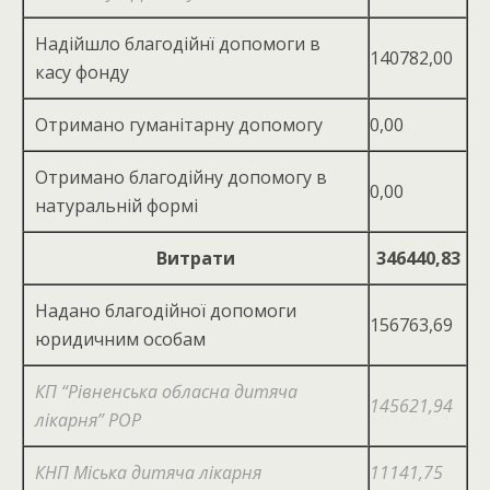
Надійшло благодійнї допомоги в
140782,00
касу фонду
Отримано гуманітарну допомогу
0,00
Отримано благодійну допомогу в
0,00
натуральній формі
Витрати
346440,83
Надано благодійної допомоги
156763,69
юридичним особам
КП “Рівненська обласна дитяча
145621,94
лікарня” РОР
КНП Міська дитяча лікарня
11141,75