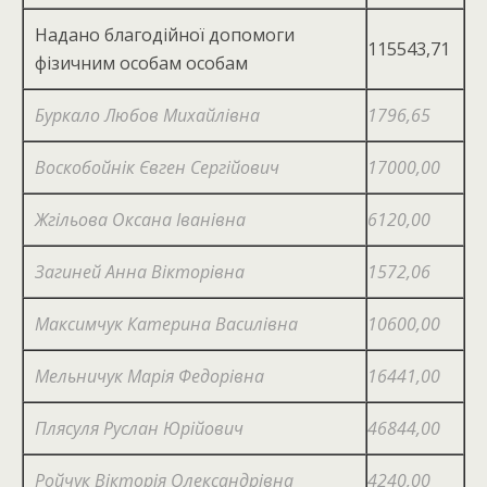
Надано благодійної допомоги
115543,71
фізичним особам особам
Буркало Любов Михайлівна
1796,65
Воскобойнік Євген Сергійович
17000,00
Жгільова Оксана Іванівна
6120,00
Загиней Анна Вікторівна
1572,06
Максимчук Катерина Василівна
10600,00
Мельничук Марія Федорівна
16441,00
Плясуля Руслан Юрійович
46844,00
Ройчук Вікторія Олександрівна
4240,00