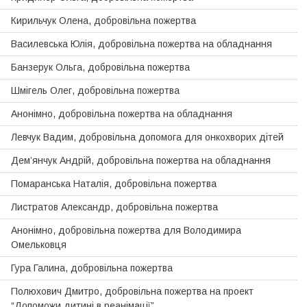
Кирильчук Олена, добровільна пожертва
Василевська Юлiя, добровільна пожертва на обладнання
Банзерук Ольга, добровільна пожертва
Шмiгель Олег, добровільна пожертва
Анонімно, добровiльна пожертва на обладнання
Левчук Вадим, добровiльна допомога для онкохворих дiтей
Дем’янчук Андрiй, добровільна пожертва на обладнання
Помаранська Наталiя, добровільна пожертва
Листратов Александр, добровільна пожертва
Анонімно, добровільна пожертва для Володимира
Омельковця
Гура Галина, добровільна пожертва
Полюхович Дмитро, добровiльна пожертва на проект
“Допоможи дитинi в реанiмацiї”