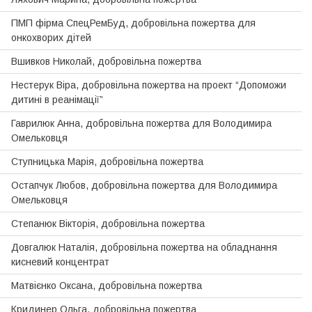
ПМП фірма СпецРемБуд, добровiльна пожертва для
онкохворих дiтей
Вшивков Николай, добровільна пожертва
Нестерук Віра, добровiльна пожертва на проект “Допоможи
дитинi в реанiмацiї”
Гаврилюк Анна, добровільна пожертва для Володимира
Омельковця
Ступницька Марiя, добровільна пожертва
Остапчук Любов, добровiльна пожертва для Володимира
Омельковця
Степанюк Вiкторiя, добровільна пожертва
Довгалюк Наталія, добровiльна пожертва на обладнання
кисневий концентрат
Матвiєнко Оксана, добровільна пожертва
Кридинер Ольга, добровільна пожертва