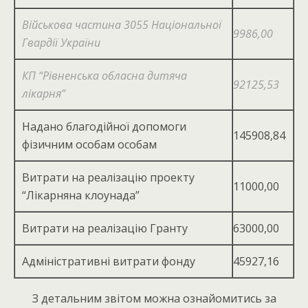
Військова частина 3055 Національної
9986,00
Гвардії України
КП “Рівненська обласна дитяча
92125,53
лікарня”
Надано благодійної допомоги
145908,84
фізичним особам особам
Витрати на реалізацію проекту
11000,00
“Лікарняна клоунада”
Витрати на реалізацію Гранту
63000,00
Адміністративні витрати фонду
45927,16
З детальним звітом можна ознайомитись за