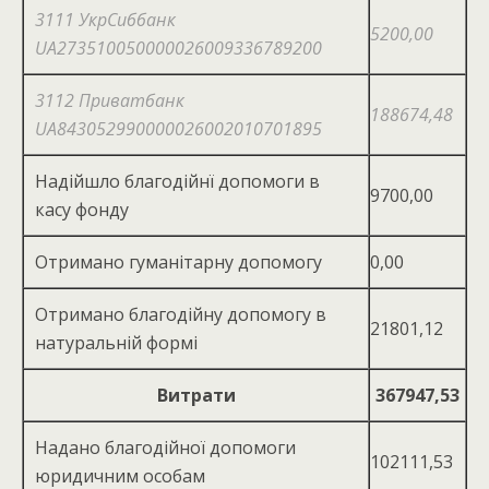
3111 УкрСиббанк
5200,00
UA273510050000026009336789200
3112 Приватбанк
188674,48
UA843052990000026002010701895
Надійшло благодійнї допомоги в
9700,00
касу фонду
Отримано гуманітарну допомогу
0,00
Отримано благодійну допомогу в
21801,12
натуральній формі
Витрати
367947,53
Надано благодійної допомоги
102111,53
юридичним особам