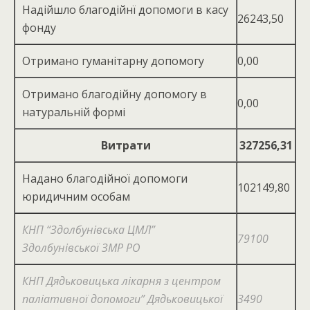
Надійшло благодійнї допомоги в касу
26243,50
фонду
Отримано гуманітарну допомогу
0,00
Отримано благодійну допомогу в
0,00
натуральній формі
Витрати
327256,31
Надано благодійної допомоги
102149,80
юридичним особам
КНП “Здолбунівська ЦМЛ”
79100
Здолбунівської ЗМР РО
КНП Дядьковицька лікарня з центром
паліативної допомоги” Дядьковицької
3490