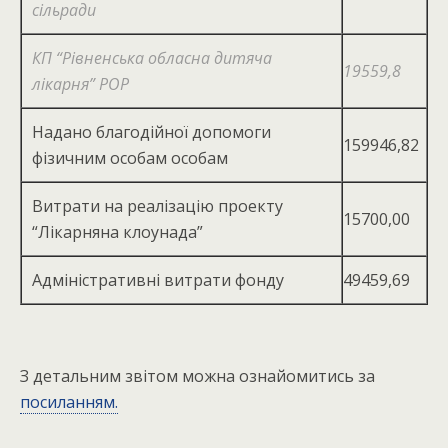
сільради
КП “Рівненська обласна дитяча
19559,8
лікарня” РОР
Надано благодійної допомоги
159946,82
фізичним особам особам
Витрати на реалізацію проекту
15700,00
“Лікарняна клоунада”
Адміністративні витрати фонду
49459,69
З детальним звітом можна ознайомитись за
посиланням.